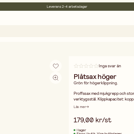
Leverans 2-4 arbetsdagar
30 dagars öppet köp
Miljöcertifierade
Fri frakt vid köp över 499:-
Inga svar än
Plåtsax höger
Grön för högerklippning.
Proffssax med mjukgrepp och stor 
verktygsstål. Klippkapacitet: koppar
250 mm.
Läs mer
179,00 kr/st
I lager
Finns i butik
Visa butikslager