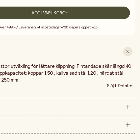
LÄGG I VARUKORG
 över 499:-
Leverans 2-4 arbetsdagar
30 dagars öppet köp
or utväxling för lättare klippning. Fintandade skär längd 40
pkapacitet: koppar 1,50 , kallvalsad stål 1,20 , härdat stål
d 250 mm.
Slöjd-Detaljer
styck
250 mm
arna är 179,00 kr.