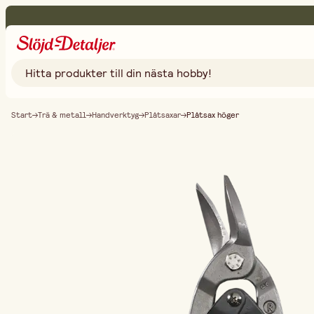
Start
Trä & metall
Handverktyg
Plåtsaxar
Plåtsax höger