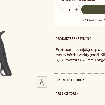
Fri frakt vid köp
PRODUKTBESKRIVNING
Proffssax med mjukgrepp och st
mm av härdat verktygsstål. Klip
0,80 , rostfritt 0,70 mm. Läng
SPECIFIKATIONER
Säljs i
PRISHISTORIK
Längd
Prishistorik de senaste 30 dag