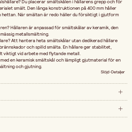
shållare? Du placerar smältskålen i hållarens grepp och för
terialet smält. Den långa konstruktionen på 400 mm håller
hettan. När smältan är redo häller du försiktigt i gjutform
laren? Hållaren är anpassad för smältskålar av keramik, den
smässig metallsmältning.
are? Att hantera heta smältskålar utan dedikerad hållare
rännskador och spilld smälta. En hållare ger stabilitet,
t viktigt vid arbete med flytande metall.
med en keramisk smältskål och lämpligt gjutmaterial för en
ältning och gjutning.
Slöjd-Detaljer
styck
400 mm
arna är 669,00 kr.