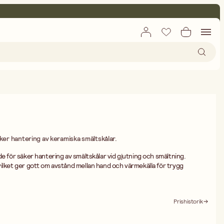
ker hantering av keramiska smältskålar.
de för säker hantering av smältskålar vid gjutning och smältning.
ilket ger gott om avstånd mellan hand och värmekälla för trygg
 för att användas med smältskålar av keramik, 2832-, och fungerar som
ng av metaller som tenn, bly och lågsmältande legeringar. Den långa
Prishistorik
en in och ut ur ugn eller över gaslåga med full kontroll.
ng, smycketillverkning, emaljering och andra hantverkstekniker där
as med precision. Både hobbyhantverkare och erfarna silversmeder har