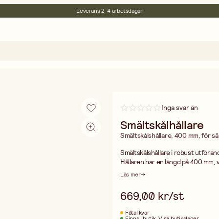
30 dagars öppet köp
Miljöcertifierade
Fri frakt vid köp över 499:-
Inga svar än
Smältskålhållare
Smältskålshållare, 400 mm, för sä
Smältskålshållare i robust utföran
Hållaren har en längd på 400 mm, v
arbetsmiljö.
Läs mer
Smältskålshållaren är konstruerad
ett oumbärligt verktyg vid smältni
669,00 kr/st
skaften gör det enkelt att föra skål
Verktyget passar för metallgjutni
Fåtal kvar
material behöver smältas och häll
Finns i butik
Visa butikslager