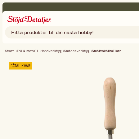
Start
Trä & metall
Handverktyg
Smidesverktyg
Smältskålhållare
FÅTAL KVAR