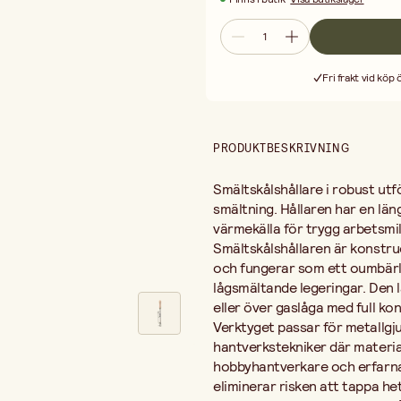
nytta av en dedikerad hållare som 
Hur använder man en smältskålshål
värmekällan tills materialet smält
från hettan. När smältan är redo häl
Fri frakt vid köp
Vilka smältskålar passar i hållaren
vid hantverksmässig metallsmältni
Behöver man en smältskålshållare?
betydande risk för brännskador och 
PRODUKTBESKRIVNING
viktigt vid arbete med flytande met
Kombinera smältskålshållaren med 
arbetsstation för smältning och gj
Smältskålshållare i robust utf
smältning. Hållaren har en lä
värmekälla för trygg arbetsmil
Smältskålshållaren är konstru
och fungerar som ett oumbärli
lågsmältande legeringar. Den l
eller över gaslåga med full kon
Verktyget passar för metallgju
hantverkstekniker där materia
hobbyhantverkare och erfarna
eliminerar risken att tappa h