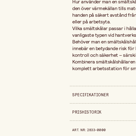
Hur använder man en smältskål
den över värmekällan tills ma
handen på säkert avstånd från 
eller på arbetsyta.
Vilka smältskålar passar i hål
vanligaste typen vid hantverk
Behöver man en smältskålshåll
innebär en betydande risk för b
kontroll och säkerhet – särskil
Kombinera smältskålshållaren 
komplett arbetsstation för sm
SPECIFIKATIONER
Säljs i
PRISHISTORIK
Längd
Prishistorik de senaste 30 dag
ART. NR
:
2833-0000