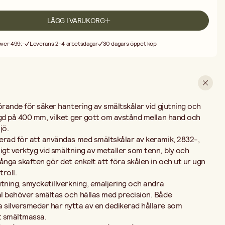
eliminerar risken att tappa het smältmassa.
lare? Du placerar smältskålen i hållarens grepp och för den över
LÄGG I VARUKORG
. Den långa konstruktionen på 400 mm håller handen på säkert avstånd
ler du försiktigt i gjutform eller på arbetsyta.
 över 499:-
Leverans 2-4 arbetsdagar
30 dagars öppet köp
? Hållaren är anpassad för smältskålar av keramik, den vanligaste typen
ng.
 Att hantera heta smältskålar utan dedikerad hållare innebär en
spilld smälta. En hållare ger stabilitet, kontroll och säkerhet – särskilt
all.
en keramisk smältskål och lämpligt gjutmaterial för en komplett
utning.
örande för säker hantering av smältskålar vid gjutning och
ngd på 400 mm, vilket ger gott om avstånd mellan hand och
jö.
erad för att användas med smältskålar av keramik, 2832-,
gt verktyg vid smältning av metaller som tenn, bly och
ånga skaften gör det enkelt att föra skålen in och ut ur ugn
troll.
tning, smycketillverkning, emaljering och andra
l behöver smältas och hällas med precision. Både
 silversmeder har nytta av en dedikerad hållare som
et smältmassa.