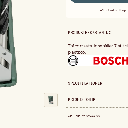
Fri frakt vid köp
PRODUKTBESKRIVNING
Träborrsats. Innehåller 7 st trä
plastbox.
SPECIFIKATIONER
Säljs i
PRISHISTORIK
Prishistorik de senaste 30 dag
ART. NR
:
2102-0000