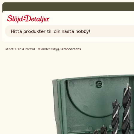
Start
Trä & metall
Handverktyg
Träborrsats