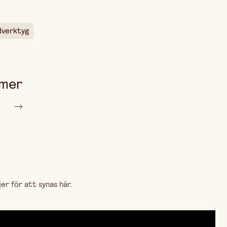
dverktyg
 mer
r för att synas här.