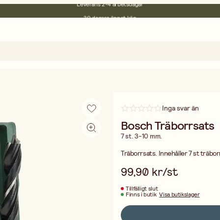
30 dagars öppet köp
Miljöcertifierade
Fri frakt vid köp över 499:-
Inga svar än
Bosch Träborrsats
7 st. 3-10 mm.
Träborrsats. Innehåller 7 st träborr
99,90 kr/st
Tillfälligt slut
Finns i butik
Visa butikslager