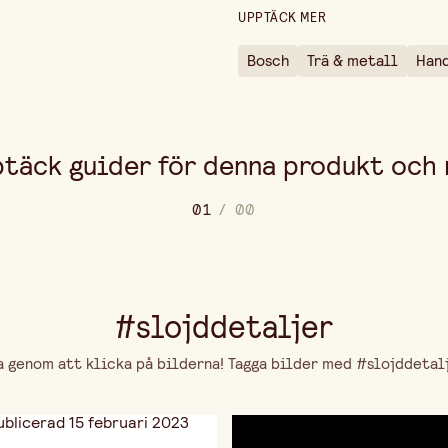
UPPTÄCK MER
Bosch
Trä & metall
Han
täck guider för denna produkt och
0
1
/
0
0
#slojddetaljer
genom att klicka på bilderna! Tagga bilder med #slojddetalje