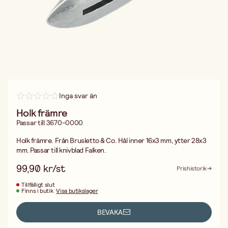
Inga svar än
Holk främre
Passar till 3670-0000
Holk främre. Från Brusletto & Co. Hål inner 16x3 mm, ytter 28x3
mm. Passar till knivblad Falken.
99,90 kr/st
Prishistorik
Tillfälligt slut
Finns i butik
Visa butikslager
BEVAKA
Fri frakt vid köp över 499:-