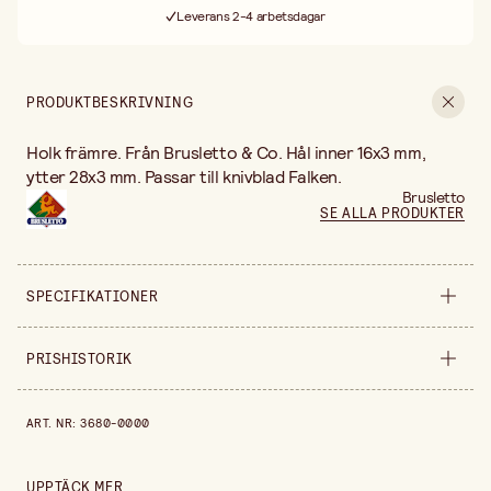
Leverans 2-4 arbetsdagar
30 dagars öppet köp
Fri frakt vid köp över 499:-
PRODUKTBESKRIVNING
Holk främre. Från Brusletto & Co. Hål inner 16x3 mm,
ytter 28x3 mm. Passar till knivblad Falken.
Brusletto
SE ALLA PRODUKTER
SPECIFIKATIONER
Säljs i
styck
PRISHISTORIK
Bredd
60 mm
Prishistorik de senaste 30 dagarna är 99,90 kr.
ART. NR
:
3680-0000
Höjd
25 mm
UPPTÄCK MER