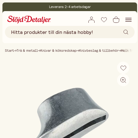
Leverans 2-4 arbetsdagar
30 dagars öppet köp
Miljöcertifierade
Fri frakt vid köp över 499:-
Start
Trä & metall
Knivar & köksredskap
Knivbeslag & tillbehör
Holk främ