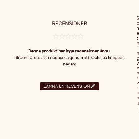
RECENSIONER
t
i
Denna produkt har inga recensioner ännu.
Bli den första att recensera genom att klicka på knappen
nedan:
t
LÄMNA EN RECENSION
r
..
.