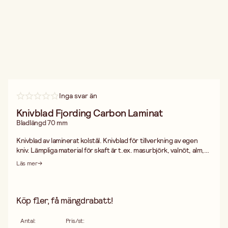
Inga svar än
Knivblad Fjording Carbon Laminat
Bladlängd 70 mm
Knivblad av laminerat kolstål. Knivblad för tillverkning av egen
kniv. Lämpliga material för skaft är t.ex. masurbjörk, valnöt, alm,
ask, renhorn, buffelhorn, läder, vulkanfiber, akrylglas m.m.
Läs mer
Knivblad och skaft sammanfogas bäst med tvåkomponentlim.
Köp fler, få mängdrabatt!
Antal
:
Pris/st
: