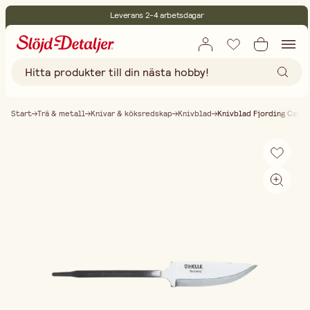
Leverans 2-4 arbetsdagar
30 dagars öppet köp
Miljöcertifierade
Fri frakt vid köp över 499:-
Start
Trä & metall
Knivar & köksredskap
Knivblad
Knivblad Fjording Carb