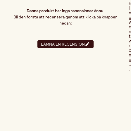
i
Denna produkt har inga recensioner ännu.
Bli den första att recensera genom att klicka på knappen
nedan:
t
LÄMNA EN RECENSION
r
..
.