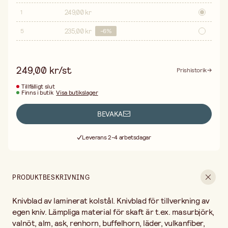
249,00 kr
1
235,00 kr
5
-
6
%
249,00 kr/st
Prishistorik
Tillfälligt slut
Finns i butik
Visa butikslager
BEVAKA
Fri frakt vid köp över 499:-
Leverans 2-4 arbetsdagar
30 dagars öppet köp
Fri frakt vid köp över 499:-
PRODUKTBESKRIVNING
Knivblad av laminerat kolstål. Knivblad för tillverkning av
egen kniv. Lämpliga material för skaft är t.ex. masurbjörk,
valnöt, alm, ask, renhorn, buffelhorn, läder, vulkanfiber,