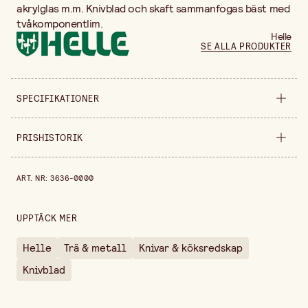
akrylglas m.m. Knivblad och skaft sammanfogas bäst med
tvåkomponentlim.
Helle
SE ALLA PRODUKTER
SPECIFIKATIONER
Säljs i
styck
PRISHISTORIK
Längd
165 mm
Prishistorik de senaste 30 dagarna är 249,00 kr.
ART. NR
:
3636-0000
Tjocklek
3,0 mm
Vikt per st
36 g
UPPTÄCK MER
Helle
Trä & metall
Knivar & köksredskap
Knivblad