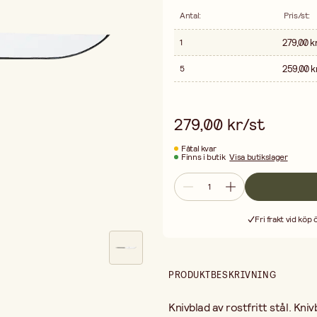
Antal
:
Pris/st
:
279,00 k
1
259,00 k
5
279,00 kr/st
Fåtal kvar
Finns i butik
Visa butikslager
Fri frakt vid köp
PRODUKTBESKRIVNING
Knivblad av rostfritt stål. Kniv