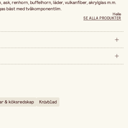
m, ask, renhorn, buffelhorn, läder, vulkanfiber, akrylglas m.m.
gas bäst med tvåkomponentlim.
Helle
SE ALLA PRODUKTER
styck
21 mm
arna är 279,00 kr.
258 mm
1,3 mm
33 g
ar & köksredskap
Knivblad