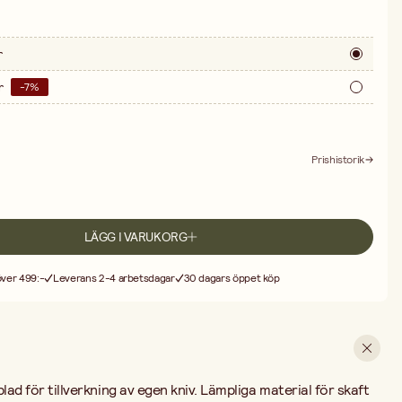
r
r
-
7
%
Prishistorik
LÄGG I VARUKORG
 över 499:-
Leverans 2-4 arbetsdagar
30 dagars öppet köp
blad för tillverkning av egen kniv. Lämpliga material för skaft