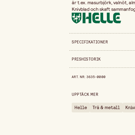
är t.ex. masurbjörk, valnöt, al
Knivblad och skaft sammanfo
SPECIFIKATIONER
Säljs i
PRISHISTORIK
Bredd
Prishistorik de senaste 30 dag
ART. NR
:
3635-0000
Längd
Tjocklek
UPPTÄCK MER
Vikt per st
Helle
Trä & metall
Kniv