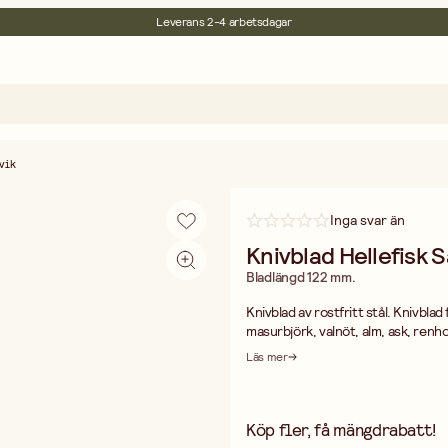
30 dagars öppet köp
Miljöcertifierade
Fri frakt vid köp över 499:-
vik
Inga svar än
Knivblad Hellefisk 
Bladlängd 122 mm.
Knivblad av rostfritt stål. Knivblad 
masurbjörk, valnöt, alm, ask, renho
sammanfogas bäst med tvåkompon
Läs mer
Köp fler, få mängdrabatt!