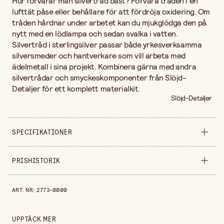
Hur förvarar man silvertråd bäst? Förvara tråden i en
lufttät påse eller behållare för att fördröja oxidering. Om
tråden hårdnar under arbetet kan du mjukglödga den på
nytt med en lödlampa och sedan svalka i vatten.
Silvertråd i sterlingsilver passar både yrkesverksamma
silversmeder och hantverkare som vill arbeta med
ädelmetall i sina projekt. Kombinera gärna med andra
silvertrådar och smyckeskomponenter från Slöjd-
Detaljer för ett komplett materialkit.
Slöjd-Detaljer
SPECIFIKATIONER
Säljs i
meter
PRISHISTORIK
Bredd
1 mm
Prishistorik de senaste 30 dagarna är 209,00 kr.
ART. NR
:
2773-0000
Höjd
1 mm
Tjocklek
0,5 mm
UPPTÄCK MER