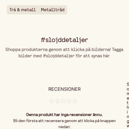
Färgvariant
Silver
Trä & metall
Metalltråd
#slojddetaljer
Shoppa produkterna genom att klicka på bilderna! Tagga
bilder med #slojddetaljer för att synas här.
RECENSIONER
t
i
Denna produkt har inga recensioner ännu.
Bli den första att recensera genom att klicka på knappen
nedan: