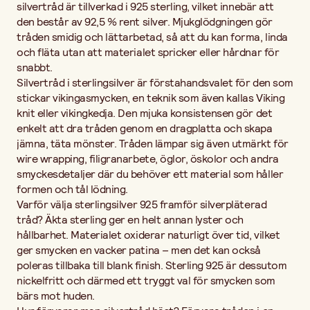
silvertråd är tillverkad i 925 sterling, vilket innebär att
den består av 92,5 % rent silver. Mjukglödgningen gör
tråden smidig och lättarbetad, så att du kan forma, linda
och fläta utan att materialet spricker eller hårdnar för
snabbt.
Silvertråd i sterlingsilver är förstahandsvalet för den som
stickar vikingasmycken, en teknik som även kallas Viking
knit eller vikingkedja. Den mjuka konsistensen gör det
enkelt att dra tråden genom en dragplatta och skapa
jämna, täta mönster. Tråden lämpar sig även utmärkt för
wire wrapping, filigranarbete, öglor, öskolor och andra
smyckesdetaljer där du behöver ett material som håller
formen och tål lödning.
Varför välja sterlingsilver 925 framför silverpläterad
tråd? Äkta sterling ger en helt annan lyster och
hållbarhet. Materialet oxiderar naturligt över tid, vilket
ger smycken en vacker patina – men det kan också
poleras tillbaka till blank finish. Sterling 925 är dessutom
nickelfritt och därmed ett tryggt val för smycken som
bärs mot huden.