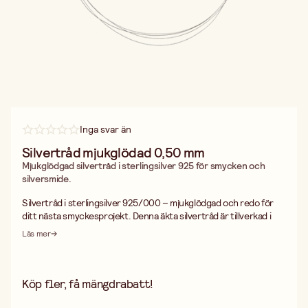
Inga svar än
Silvertråd mjukglödad 0,50 mm
Mjukglödgad silvertråd i sterlingsilver 925 för smycken och
silversmide.
Silvertråd i sterlingsilver 925/000 – mjukglödgad och redo för
ditt nästa smyckesprojekt. Denna äkta silvertråd är tillverkad i
925 sterling, vilket innebär att den består av 92,5 % rent silver.
Läs mer
Mjukglödgningen gör tråden smidig och lättarbetad, så att du kan
forma, linda och fläta utan att materialet spricker eller hårdnar
för snabbt.
Silvertråd i sterlingsilver är förstahandsvalet för den som stickar
Köp fler, få mängdrabatt!
vikingasmycken, en teknik som även kallas Viking knit eller
vikingkedja. Den mjuka konsistensen gör det enkelt att dra