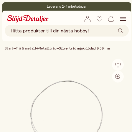
Leverans 2-4 arbetsdagar
30 dagars öppet köp
Miljöcertifierade
Fri frakt vid köp över 499:-
Start
Trä & metall
Metalltråd
Silvertråd mjukglödad 0,50 mm