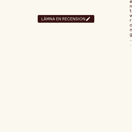
t
LÄMNA EN RECENSION
r
..
.