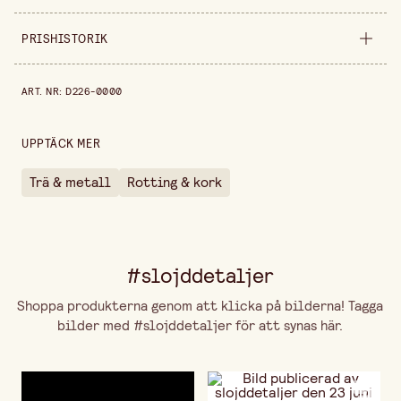
Säljs i
styck
PRISHISTORIK
Bredd
24 cm
Prishistorik de senaste 30 dagarna är 29,90 kr.
ART. NR
:
D226-0000
UPPTÄCK MER
Trä & metall
Rotting & kork
#slojddetaljer
Shoppa produkterna genom att klicka på bilderna! Tagga
bilder med #slojddetaljer för att synas här.