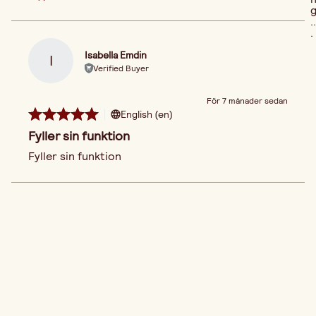
..
.
Isabella Emdin
I
Verified Buyer
För 7 månader sedan
English (en)
Fyller sin funktion
Fyller sin funktion 