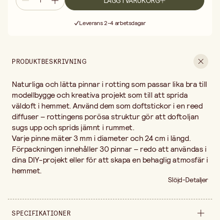
LÄGG I VARUKORG
Fri frakt vid köp över 499:-
Leverans 2-4 arbetsdagar
30 dagars öppet köp
Fri frakt vid köp över 499:-
PRODUKTBESKRIVNING
Naturliga och lätta pinnar i rotting som passar lika bra till
modellbygge och kreativa projekt som till att sprida
väldoft i hemmet. Använd dem som doftstickor i en reed
diffuser – rottingens porösa struktur gör att doftoljan
sugs upp och sprids jämnt i rummet.
Varje pinne mäter 3 mm i diameter och 24 cm i längd.
Förpackningen innehåller 30 pinnar – redo att användas i
dina DIY-projekt eller för att skapa en behaglig atmosfär i
hemmet.
Slöjd-Detaljer
SPECIFIKATIONER