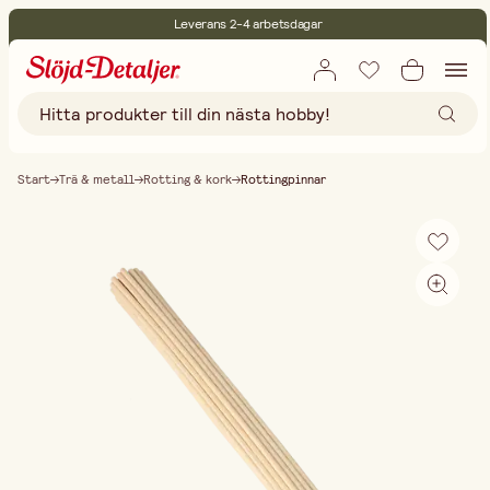
Leverans 2-4 arbetsdagar
30 dagars öppet köp
Miljöcertifierade
Fri frakt vid köp över 499:-
Start
Trä & metall
Rotting & kork
Rottingpinnar