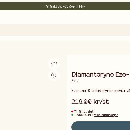
Fri frakt vid köp över 499:-
Leverans 2-4 arbetsdagar
30 dagars öppet köp
Miljöcertifierade
Fri frakt vid köp över 499:-
Diamantbryne Eze-L
Fint
Eze-Lap. Snabba brynen som använ
219,00 kr/st
Tillfälligt slut
Finns i butik
Visa butikslager