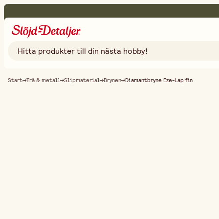
Start
Trä & metall
Slipmaterial
Brynen
Diamantbryne Eze-Lap fin