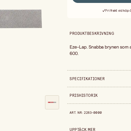
Fri frakt vid köp
PRODUKTBESKRIVNING
Eze-Lap. Snabba brynen som a
600.
SPECIFIKATIONER
Säljs i
PRISHISTORIK
Bredd
Prishistorik de senaste 30 dag
ART. NR
:
2283-0000
Längd
UPPTÄCK MER