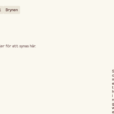
l
Brynen
r för att synas här.
t
i