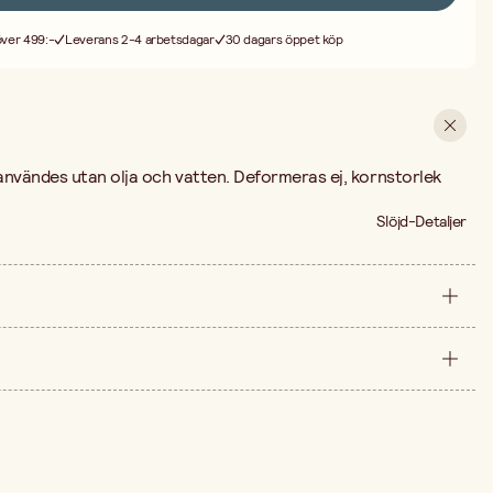
 över 499:-
Leverans 2-4 arbetsdagar
30 dagars öppet köp
nvändes utan olja och vatten. Deformeras ej, kornstorlek
Slöjd-Detaljer
styck
18 mm
arna är 219,00 kr.
50 mm