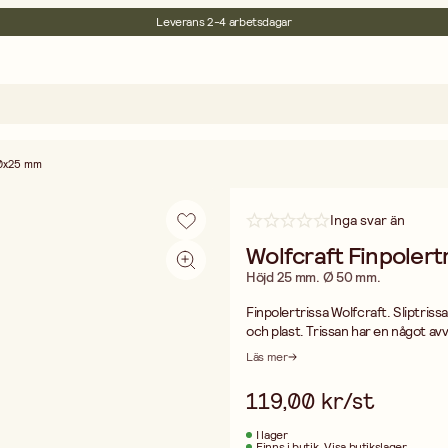
Leverans 2-4 arbetsdagar
30 dagars öppet köp
Miljöcertifierade
Fri frakt vid köp över 499:-
0x25 mm
Inga svar än
Wolfcraft Finpoler
Höjd 25 mm. Ø 50 mm.
Finpolertrissa Wolfcraft. Sliptriss
och plast. Trissan har en något av
150. Max. varvtal 3500 varv/min. 
Läs mer
skyddsglasögon och hörselskydd.
119,00 kr/st
I lager
Finns i butik
Visa butikslager