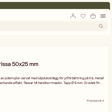
trissa 50x25 mm
a av polernylon varvat med slipduksinlägg för ytförbättring på trä, metall
verkande effekt. Passar till handborrmaskin. Tapp Ø 6 mm. Grovlek fin nr
Vid slipning rekommenderas användning av dammfiltermask,
Prishistorik