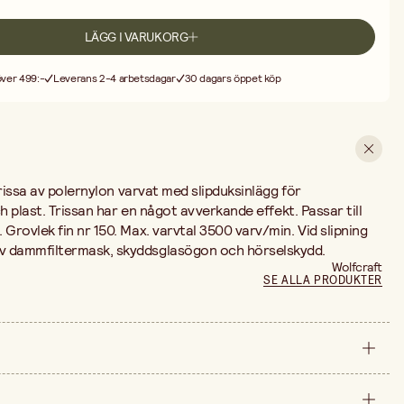
LÄGG I VARUKORG
 över 499:-
Leverans 2-4 arbetsdagar
30 dagars öppet köp
trissa av polernylon varvat med slipduksinlägg för
h plast. Trissan har en något avverkande effekt. Passar till
rovlek fin nr 150. Max. varvtal 3500 varv/min. Vid slipning
 dammfiltermask, skyddsglasögon och hörselskydd.
Wolfcraft
SE ALLA PRODUKTER
styck