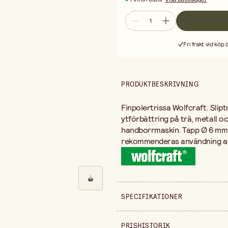
Fri frakt vid köp
PRODUKTBESKRIVNING
Finpolertrissa Wolfcraft. Slip
ytförbättring på trä, metall oc
handborrmaskin. Tapp Ø 6 mm. G
rekommenderas användning av
SPECIFIKATIONER
Säljs i
PRISHISTORIK