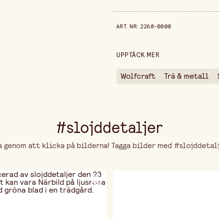
Diameter
Prishistorik de senaste 30 dag
ART. NR
:
2260-0000
Höjd
UPPTÄCK MER
Wolfcraft
Trä & metall
#slojddetaljer
genom att klicka på bilderna! Tagga bilder med #slojddetalje