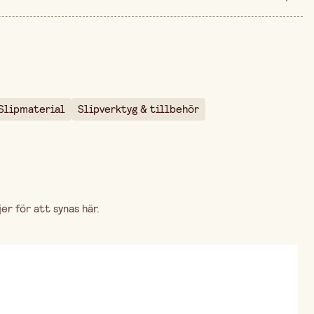
50 mm
arna är 119,00 kr.
25 mm
Slipmaterial
Slipverktyg & tillbehör
r för att synas här.