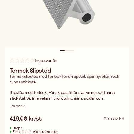
Inga svar än
Tormek Slipstöd
Tormek slipstöd med Torlock för skrapstål, spånhyveljärn och
tunna stickstål.
Slipstöd med Torlock. För skrapstål för svarvning och tunna
stickstål. Spånhyveljärn, urgröpningsjärn, sicklar och
skruvmejslar.
Läs mer
419,00 kr/st
Prishistorik
I lager
Finns i butik
Visa butikslager