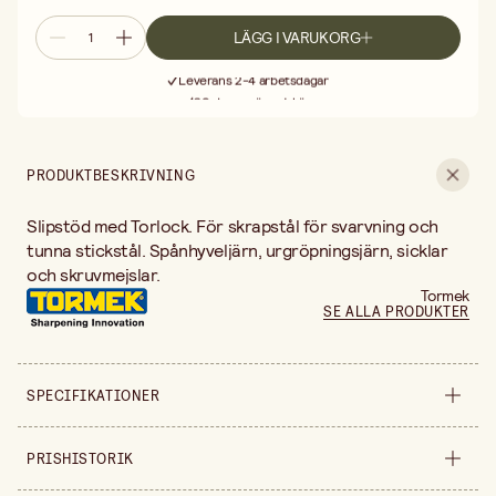
LÄGG I VARUKORG
Fri frakt vid köp över 499:-
Leverans 2-4 arbetsdagar
30 dagars öppet köp
Fri frakt vid köp över 499:-
PRODUKTBESKRIVNING
Slipstöd med Torlock. För skrapstål för svarvning och
tunna stickstål. Spånhyveljärn, urgröpningsjärn, sicklar
och skruvmejslar.
Tormek
SE ALLA PRODUKTER
SPECIFIKATIONER
Säljs i
styck
PRISHISTORIK