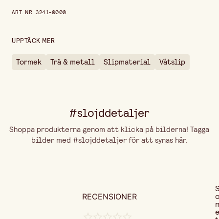
Bredd
115 mm
Prishistorik de senaste 30 dagarna är 419,00 kr.
ART. NR
:
3241-0000
Höjd
45 mm
UPPTÄCK MER
Tormek
Trä & metall
Slipmaterial
Våtslip
#slojddetaljer
Shoppa produkterna genom att klicka på bilderna! Tagga
bilder med #slojddetaljer för att synas här.
RECENSIONER