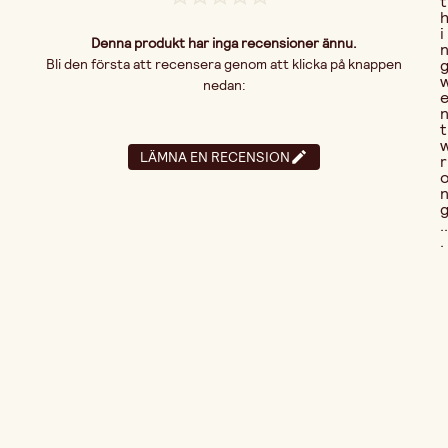
t
i
Denna produkt har inga recensioner ännu.
Bli den första att recensera genom att klicka på knappen
nedan:
t
LÄMNA EN RECENSION
r
..
.