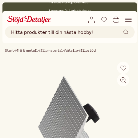
Leverans 2-4 arbetsdagar
30 dagars öppet köp
Miljöcertifierade
Fri frakt vid köp över 499:-
Start
Trä & metall
Slipmaterial
Våtslip
Slipstöd