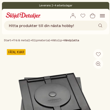
Leverans 2-4 arbetsdagar
30 dagars öppet köp
Miljöcertifierade
Fri frakt vid köp över 499:-
Start
Trä & metall
Slipmaterial
Våtslip
Vändplatta
FÅTAL KVAR