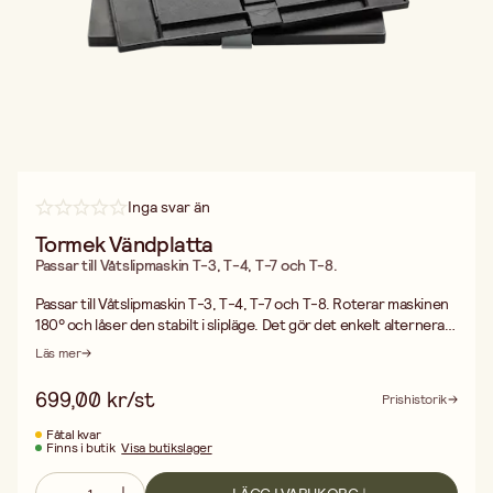
Inga svar än
Tormek Vändplatta
Passar till Våtslipmaskin T-3, T-4, T-7 och T-8.
Passar till Våtslipmaskin T-3, T-4, T-7 och T-8. Roterar maskinen
180° och låser den stabilt i slipläge. Det gör det enkelt alternera
slipning/bryning eller med-/ motslipning.
Läs mer
699,00 kr/st
Prishistorik
Fåtal kvar
Finns i butik
Visa butikslager