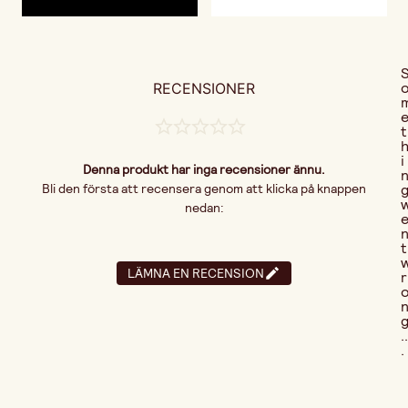
RECENSIONER
t
i
Denna produkt har inga recensioner ännu.
Bli den första att recensera genom att klicka på knappen
nedan:
t
LÄMNA EN RECENSION
r
..
.