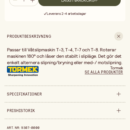
LÄGG I VARUKORG
Fri frakt vid köp över 499:-
Leverans 2-4 arbetsdagar
30 dagars öppet köp
Fri frakt vid köp över 499:-
PRODUKTBESKRIVNING
Passar till Våtslipmaskin T-3, T-4, T-7 och T-8. Roterar
maskinen 180° och låser den stabilt i slipläge. Det gör det
enkelt alternera slipning/bryning eller med-/ motslipning.
Tormek
SE ALLA PRODUKTER
SPECIFIKATIONER
Säljs i
styck
PRISHISTORIK
Prishistorik de senaste 30 dagarna är 699,00 kr.
ART. NR
:
9307-0000