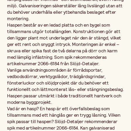
miljö. Galvaniseringen säkerställer lång livslängd utan att
du behöver underhålla eller ytbehandla beslaget efter
montering.
Haspen består av en ledad platta och en bygel som
tillsammans utgör totallängden. Konstruktionen gör att
den ligger plant mot underlaget när den är stängd, vilket
ger ett rent och snyggt intryck. Monteringen är enkel –
skruva eller spika fast de två delarna på dörr och karm
med lämplig infästning. Som spik rekommenderas
artikelnummer 2066-6184 från Slöjd-Detaljer.
Vanliga användningsområden är förrådsportar,
vedbodsdörrar, verktygslådor, trädgårdsgrindar,
fönsterluckor och slöjdprojekt där du behöver ett
funktionellt och lättmonterat lås- eller stängningsbeslag.
Haspen passar utmärkt i både traditionellt hantverk och
moderna byggprojekt.
Vad är en hasp? En hasp är ett överfallsbeslag som
tillsammans med ett hänglås ger en trygg låsning. Vilken
spik passar till haspen? Slöjd-Detaljer rekommenderar
spik med artikelnummer 2066-6184. Kan galvaniserad