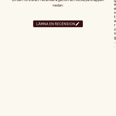
nedan:
t
LÄMNA EN RECENSION
r
..
.