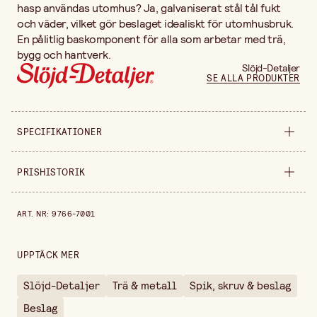
hasp användas utomhus? Ja, galvaniserat stål tål fukt
och väder, vilket gör beslaget idealiskt för utomhusbruk.
En pålitlig baskomponent för alla som arbetar med trä,
bygg och hantverk.
Slöjd-Detaljer
SE ALLA PRODUKTER
SPECIFIKATIONER
Produktvariant
1 st
PRISHISTORIK
Längd
41 mm
Prishistorik de senaste 30 dagarna är 39,90 kr.
ART. NR
:
9766-7001
Säljs i
förpackning
UPPTÄCK MER
Slöjd-Detaljer
Trä & metall
Spik, skruv & beslag
Beslag