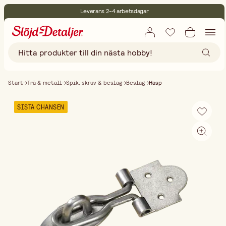
Leverans 2-4 arbetsdagar
30 dagars öppet köp
Miljöcertifierade
Fri frakt vid köp över 499:-
Start
Trä & metall
Spik, skruv & beslag
Beslag
Hasp
SISTA CHANSEN