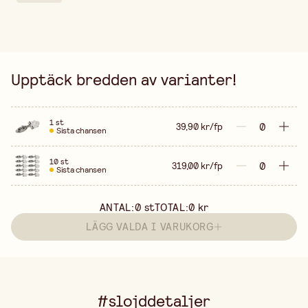
Upptäck bredden av varianter!
1 st
39,90 kr/fp
Sista chansen
10 st
319,00 kr/fp
Sista chansen
ANTAL:
0
st
TOTAL:
0 kr
LÄGG VALDA I VARUKORG
#slojddetaljer