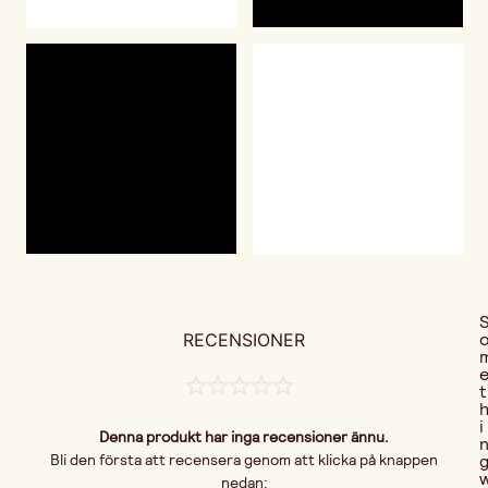
RECENSIONER
t
i
Denna produkt har inga recensioner ännu.
Bli den första att recensera genom att klicka på knappen
nedan: