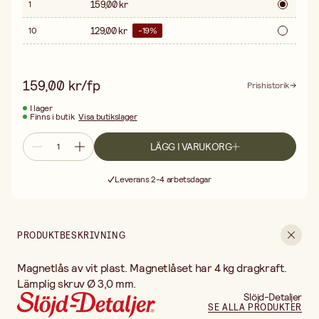
159,00 kr
1
129,00 kr
10
-
19
%
159,00 kr/fp
Prishistorik
I lager
Finns i butik
Visa butikslager
LÄGG I VARUKORG
Fri frakt vid köp över 499:-
Leverans 2-4 arbetsdagar
30 dagars öppet köp
Fri frakt vid köp över 499:-
PRODUKTBESKRIVNING
Magnetlås av vit plast. Magnetlåset har 4 kg dragkraft.
Lämplig skruv Ø 3,0 mm.
Slöjd-Detaljer
SE ALLA PRODUKTER