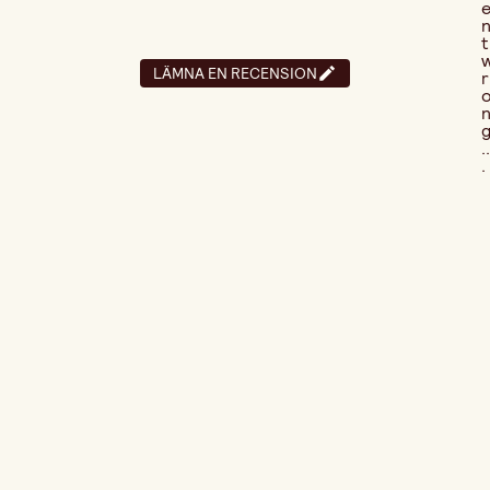
t
LÄMNA EN RECENSION
r
..
.