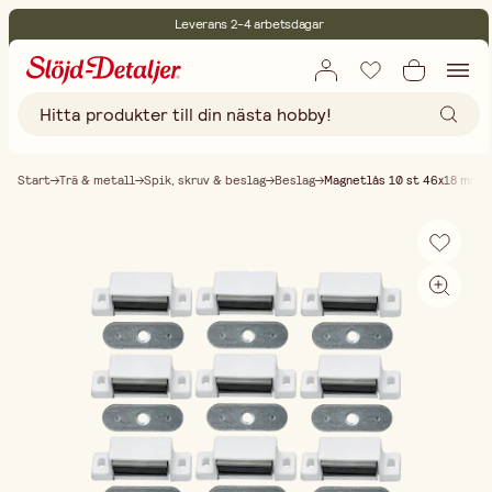
Leverans 2-4 arbetsdagar
30 dagars öppet köp
Miljöcertifierade
Fri frakt vid köp över 499:-
Start
Trä & metall
Spik, skruv & beslag
Beslag
Magnetlås 10 st 46x18 mm