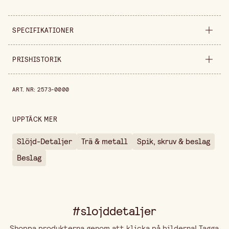
SPECIFIKATIONER
Säljs i
förpackning
PRISHISTORIK
Bredd
15 mm
Prishistorik de senaste 30 dagarna är 159,00 kr.
ART. NR
:
2573-0000
Längd
46 mm
Förpackningsmängd
10 st
UPPTÄCK MER
Slöjd-Detaljer
Trä & metall
Spik, skruv & beslag
Beslag
#slojddetaljer
Shoppa produkterna genom att klicka på bilderna! Tagga