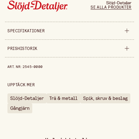
Slöjd-Detaljer
SE ALLA PRODUKTER
SPECIFIKATIONER
Säljs i
förpackning
PRISHISTORIK
Bredd
44 mm
Prishistorik de senaste 30 dagarna är 59,90 kr.
ART. NR
:
2545-0000
Längd
105 mm
Förpackningsmängd
2 st
UPPTÄCK MER
Slöjd-Detaljer
Trä & metall
Spik, skruv & beslag
Gångjärn