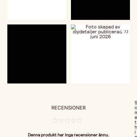
RECENSIONER
t
i
Denna produkt har inga recensioner ännu.