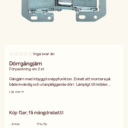
Inga svar än
Dörrgångjärn
Förpackning om 2 st
Gångjärn med inbyggd snäppfunktion. Enkelt att montera på
både invändig och utanpåliggande dörr. Lämpligt till möbler,
skåpluckor etc. Levereras komplett med skruv.
Läs mer
Köp fler, få mängdrabatt!
Antal
:
Pris/fp
: