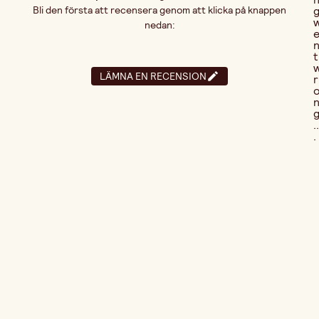
Bli den första att recensera genom att klicka på knappen
nedan:
t
LÄMNA EN RECENSION
r
..
.