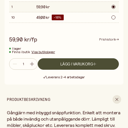
59,90 kr
1
49,00 kr
10
-
18
%
59,90 kr/fp
Prishistorik
I lager
Finns i butik
Visa butikslager
LÄGG I VARUKORG
Fri frakt vid köp över 499:-
Leverans 2-4 arbetsdagar
30 dagars öppet köp
Fri frakt vid köp över 499:-
PRODUKTBESKRIVNING
Gångjärn med inbyggd snäppfunktion. Enkelt att montera
på både invändig och utanpåliggande dörr. Lämpligt till
möbler, skåpluckor etc. Levereras komplett med skruv.