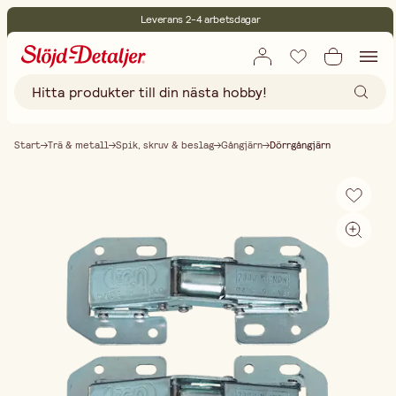
Leverans 2-4 arbetsdagar
30 dagars öppet köp
Miljöcertifierade
Fri frakt vid köp över 499:-
Start
Trä & metall
Spik, skruv & beslag
Gångjärn
Dörrgångjärn