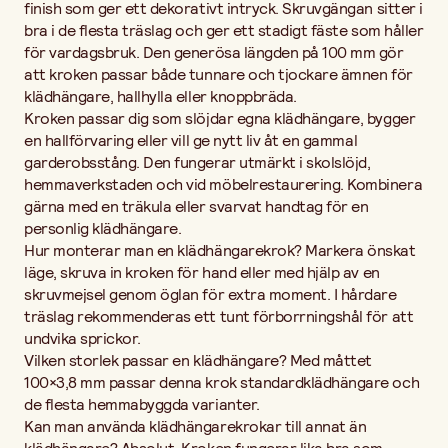
finish som ger ett dekorativt intryck. Skruvgängan sitter i
bra i de flesta träslag och ger ett stadigt fäste som håller
för vardagsbruk. Den generösa längden på 100 mm gör
att kroken passar både tunnare och tjockare ämnen för
klädhängare, hallhylla eller knoppbräda.
Kroken passar dig som slöjdar egna klädhängare, bygger
en hallförvaring eller vill ge nytt liv åt en gammal
garderobsstång. Den fungerar utmärkt i skolslöjd,
hemmaverkstaden och vid möbelrestaurering. Kombinera
gärna med en träkula eller svarvat handtag för en
personlig klädhängare.
Hur monterar man en klädhängarekrok? Markera önskat
läge, skruva in kroken för hand eller med hjälp av en
skruvmejsel genom öglan för extra moment. I hårdare
träslag rekommenderas ett tunt förborrningshål för att
undvika sprickor.
Vilken storlek passar en klädhängare? Med måttet
100×3,8 mm passar denna krok standardklädhängare och
de flesta hemmabyggda varianter.
Kan man använda klädhängarekrokar till annat än