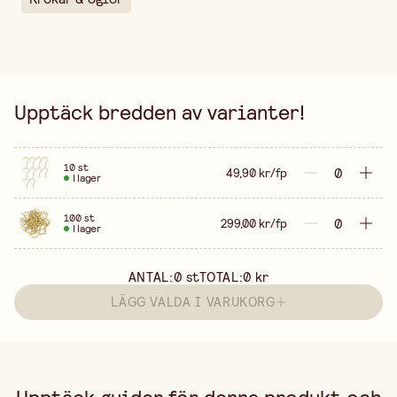
Upptäck bredden av varianter!
10 st
49,90 kr/fp
I lager
100 st
299,00 kr/fp
I lager
ANTAL:
0
st
TOTAL:
0 kr
LÄGG VALDA I VARUKORG