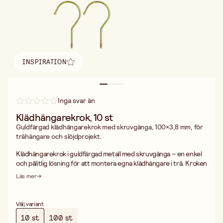
INSPIRATION
Hitta inspiration
Inga svar än
Klädhängarekrok, 10 st
Guldfärgad klädhängarekrok med skruvgänga, 100×3,8 mm, för
trähängare och slöjdprojekt.
Klädhängarekrok i guldfärgad metall med skruvgänga – en enkel
och pålitlig lösning för att montera egna klädhängare i trä. Kroken
skruvas direkt in i materialet utan behov av förborrat hål i mjukare
Läs mer
träslag, vilket gör monteringen snabb och smidig.
Kroken mäter 100×3,8 mm och har en klassisk guldfärgad finish
som ger ett dekorativt intryck. Skruvgängan sitter i bra i de
Välj variant
flesta träslag och ger ett stadigt fäste som håller för
10 st
100 st
vardagsbruk. Den generösa längden på 100 mm gör att kroken