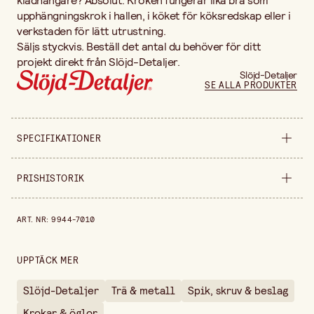
klädhängare? Absolut. Kroken fungerar lika bra som
upphängningskrok i hallen, i köket för köksredskap eller i
verkstaden för lätt utrustning.
Säljs styckvis. Beställ det antal du behöver för ditt
projekt direkt från Slöjd-Detaljer.
Slöjd-Detaljer
SE ALLA PRODUKTER
SPECIFIKATIONER
Produktvariant
10 st
PRISHISTORIK
Bredd
3.8 mm
Prishistorik de senaste 30 dagarna är 49,90 kr.
ART. NR
:
9944-7010
Längd
100 mm
Säljs i
förpackning
UPPTÄCK MER
Slöjd-Detaljer
Trä & metall
Spik, skruv & beslag
Krokar & öglor