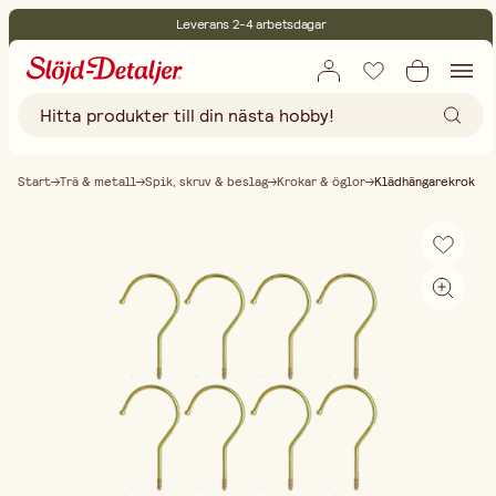
Leverans 2-4 arbetsdagar
30 dagars öppet köp
Miljöcertifierade
Fri frakt vid köp över 499:-
Start
Trä & metall
Spik, skruv & beslag
Krokar & öglor
Klädhängarekrok