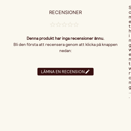
RECENSIONER
t
i
Denna produkt har inga recensioner ännu.
Bli den första att recensera genom att klicka på knappen
nedan:
t
LÄMNA EN RECENSION
r
..
.