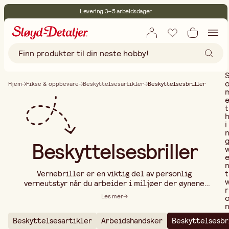
Levering 3–5 arbeidsdager
30 dagers åpent kjøp
Miljøsertifisert
Fri frakt ved kjøp over 499:-
Hjem
Fikse & oppbevare
Beskyttelsesartikler
Beskyttelsesbriller
t
i
Beskyttelsesbriller
t
Vernebriller er en viktig del av personlig
verneutstyr når du arbeider i miljøer der øynene
r
utsettes for støv, sprut, kjemikalier eller sterkt
Les mer
lys. Enten du jobber med trearbeid,
metallbearbeiding, kjemikalier eller maling, gir
Beskyttelsesartikler
Arbeidshandsker
Beskyttelsesbr
riktige vernebriller effektiv og komfortabel
..