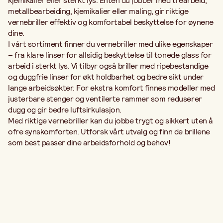
kjemikalier eller sterkt lys. Enten du jobber med trearbeid,
metallbearbeiding, kjemikalier eller maling, gir riktige
vernebriller effektiv og komfortabel beskyttelse for øynene
dine.
I vårt sortiment finner du vernebriller med ulike egenskaper
– fra klare linser for allsidig beskyttelse til tonede glass for
arbeid i sterkt lys. Vi tilbyr også briller med ripebestandige
og duggfrie linser for økt holdbarhet og bedre sikt under
lange arbeidsøkter. For ekstra komfort finnes modeller med
justerbare stenger og ventilerte rammer som reduserer
dugg og gir bedre luftsirkulasjon.
Med riktige vernebriller kan du jobbe trygt og sikkert uten å
ofre synskomforten. Utforsk vårt utvalg og finn de brillene
som best passer dine arbeidsforhold og behov!