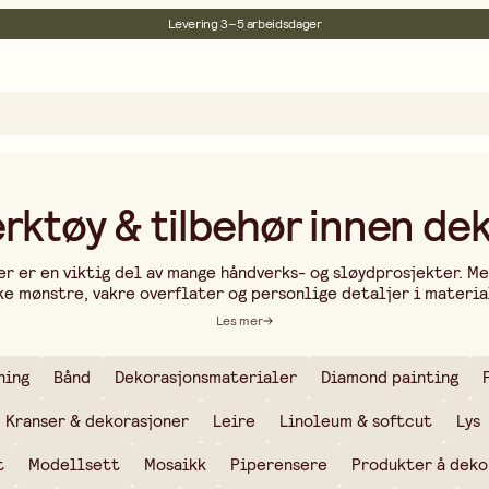
Levering 3–5 arbeidsdager
30 dagers åpent kjøp
Miljøsertifisert
Fri frakt ved kjøp over 499:-
rktøy & tilbehør innen de
er er en viktig del av mange håndverks- og sløydprosjekter. M
ke mønstre, vakre overflater og personlige detaljer i materia
ed maling, pregingsverktøy, stempler eller sjablonger, hjelpe
Les mer
n ekstra dimensjon. Spesialverktøy for gravering og relieff gir
dekor åpner for uendelige muligheter til å uttrykke kreativi
er kan du løfte håndverket ditt og skape noe som gjenspeiler 
ning
Bånd
Dekorasjonsmaterialer
Diamond painting
rfekt for deg som elsker å eksperimentere og la detaljene ut
Kranser & dekorasjoner
Leire
Linoleum & softcut
Lys
t
Modellsett
Mosaikk
Piperensere
Produkter å deko