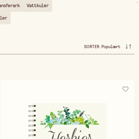
.
ansferark
Vattkuler
ler
SORTER
:
Populært