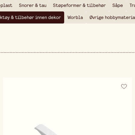
eplast
Snorer & tau
Støpeformer & tilbehør
Såpe
Tr
ktøy & tilbehør innen dekor
Worbla
Øvrige hobbymateria