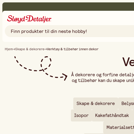
Hjem
Skape & dekorere
Verktøy & tilbehør innen dekor
Ve
Å dekorere og forfine detalj
og tilbehør kan du skape uni
tekstil. Enten du jobber m
med å gi kreasjonene dine e
mens tekstil- og keramikk
ulike teknikker og material
Skape & dekorere
Belys
og tilbehør er pe
Isopor
Kakefathåndtak
Materialset