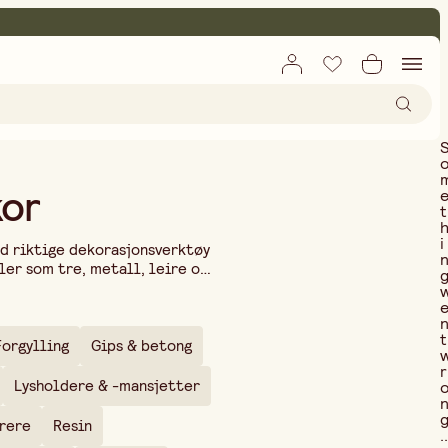
kor
t
i
ed riktige dekorasjonsverktøy
ler som tre, metall, leire og
r dekorasjonsverktøyene deg
 presisjon til detaljarbeid,
teten din. Ved å kombinere
t
din stil. Dekorasjonsverktøy
Forgylling
Gips & betong
gjøre forskjellen!
r
Lysholdere & -mansjetter
rere
Resin
..