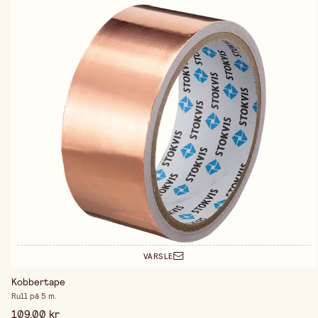
VARSLE
Kobbertape
Rull på 5 m.
109,00 kr