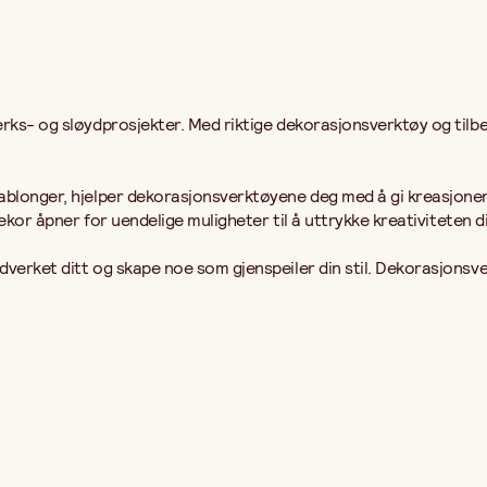
verks- og sløydprosjekter. Med riktige dekorasjonsverktøy og til
.
jablonger, hjelper dekorasjonsverktøyene deg med å gi kreasjone
dekor åpner for uendelige muligheter til å uttrykke kreativiteten di
dverket ditt og skape noe som gjenspeiler din stil. Dekorasjonsve