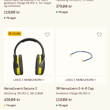
Justerbare hørselsvern for barn,
Hellberg. EN 352-1, 75-90dB
godkjent ifølge EN 352-1, for sløyd
379,00 kr
og verksted.
119,00 kr
På lager
På lager
FÅ IGJEN
LEGG I HANDLEKURV
LEGG I HANDLEKURV
Hørselsvern Secure 2
3M Hørselvern E-A-R Cap
Hellberg. EN 352-1, 90-110dB
Godkjent ifølge EN 352-2.
439,00 kr
119,00 kr
Få igjen
På lager