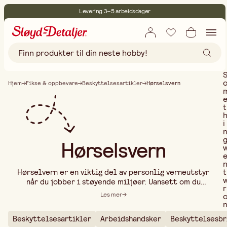
Levering 3–5 arbeidsdager
30 dagers åpent kjøp
Miljøsertifisert
Fri frakt ved kjøp over 499:-
Hjem
Fikse & oppbevare
Beskyttelsesartikler
Hørselsvern
t
i
Hørselsvern
t
Hørselvern er en viktig del av personlig verneutstyr
når du jobber i støyende miljøer. Uansett om du
r
jobber med maskiner, snekring, byggeprosjekter
Les mer
eller andre aktiviteter med høye lydnivåer, vil
riktig hørselvern bidra til å redusere risikoen for
Beskyttelsesartikler
Arbeidshandsker
Beskyttelsesbr
hørselsskader og skape et mer behagelig
..