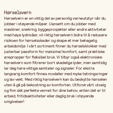
Hørselsvern
Hørselvern er en viktig del av personlig verneutstyr når du
jobber i støyende miljøer. Uansett om du jobber med
maskiner, snekring, byggeprosjekter eller andre aktiviteter
med høye lydnivåer, vil riktig hørselvern bidra til å redusere
risikoen for hørselsskader og skape et mer behagelig
arbeidsmiljø. I vårt sortiment finner du hørselsklokker med
justerbar passform for maksimal komfort, samt praktiske
ørepropper for fleksibel bruk. Vi tilbyr også elektroniske
hørselvern som filtrerer bort skadelige lyder, men samtidig
lar deg høre viktige samtaler og signaler. For ekstra
langvarig komfort finnes modeller med myke tetningsringer
og lav vekt. Med riktig hørselvern kan du beskytte hørselen
uten å gå på bekostning av komforten. Utforsk vårt utvalg
og finn det perfekte vernet for dine behov, enten det er til
arbeid, fritidsaktiviteter eller daglig bruk i støyende
omgivelser!