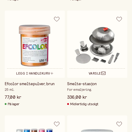
LEGG I HANDLEKURV
VARSLE
Efcolor smeltepulver, brun
Smelte-stasjon
25 ml.
For emaljering.
77,00 kr
336,00 kr
På lager
Midlertidig utsolgt