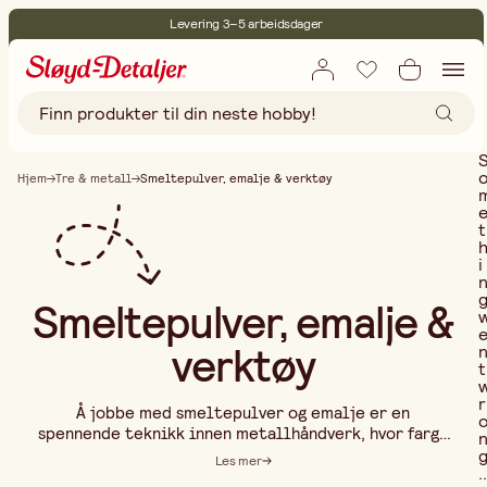
Levering 3–5 arbeidsdager
30 dagers åpent kjøp
Miljøsertifisert
Fri frakt ved kjøp over 499:-
Hjem
Tre & metall
Smeltepulver, emalje & verktøy
t
i
Smeltepulver, emalje &
verktøy
t
r
Å jobbe med smeltepulver og emalje er en
spennende teknikk innen metallhåndverk, hvor farge
og glans kombineres med slitestyrke og
Les mer
..
beskyttelse. Ved å smelte emalje på metall kan du