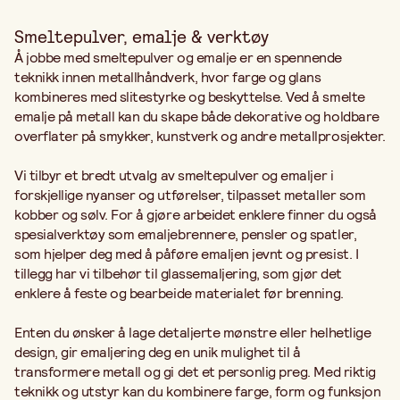
Smeltepulver, emalje & verktøy
Å jobbe med smeltepulver og emalje er en spennende
teknikk innen metallhåndverk, hvor farge og glans
kombineres med slitestyrke og beskyttelse. Ved å smelte
emalje på metall kan du skape både dekorative og holdbare
overflater på smykker, kunstverk og andre metallprosjekter.
Vi tilbyr et bredt utvalg av smeltepulver og emaljer i
forskjellige nyanser og utførelser, tilpasset metaller som
kobber og sølv. For å gjøre arbeidet enklere finner du også
spesialverktøy som emaljebrennere, pensler og spatler,
som hjelper deg med å påføre emaljen jevnt og presist. I
tillegg har vi tilbehør til glassemaljering, som gjør det
enklere å feste og bearbeide materialet før brenning.
Enten du ønsker å lage detaljerte mønstre eller helhetlige
design, gir emaljering deg en unik mulighet til å
transformere metall og gi det et personlig preg. Med riktig
teknikk og utstyr kan du kombinere farge, form og funksjon