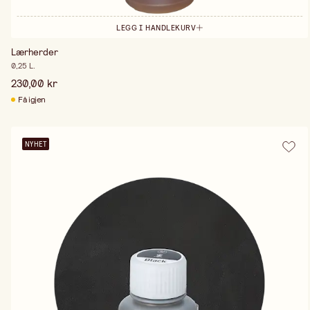
LEGG I HANDLEKURV
Lærherder
0,25 L.
230,00 kr
Få igjen
NYHET