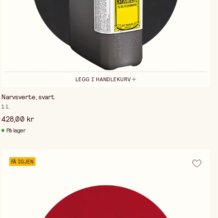
LEGG I HANDLEKURV
Narvsverte, svart
1 l.
428,00 kr
På lager
FÅ IGJEN