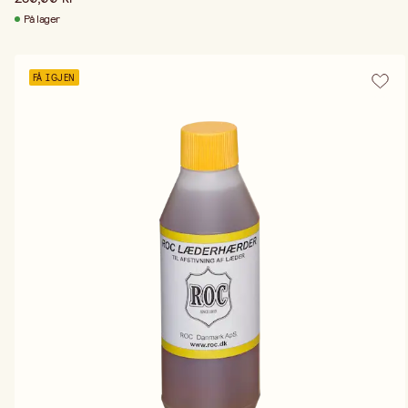
På lager
FÅ IGJEN