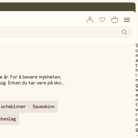
t
i
e år. For å bevare mykheten,
ig. Enten du tar vare på sko,
 læret i best mulig stand. I
ttørking, sprekker og fukt.
for forskjellige typer lær,
t
nish, har vi også lærfarger og
 schabloner
Saueskinn
 tid. Utforsk vårt utvalg og
r
ebeslag
..