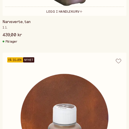
LEGG I HANDLEKURV
Narvsverte, tan
1 l.
439,00 kr
På lager
FÅ IGJEN
NYHET