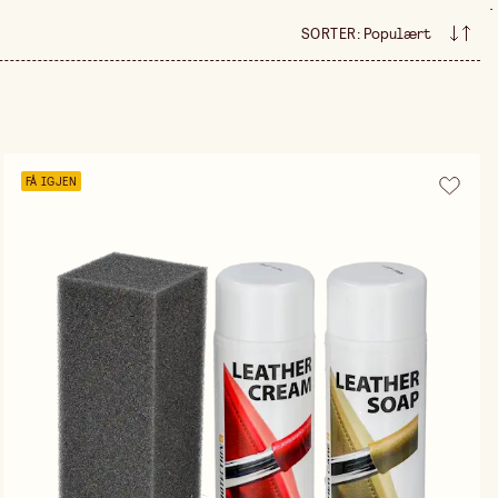
.
SORTER
:
Populært
FÅ IGJEN