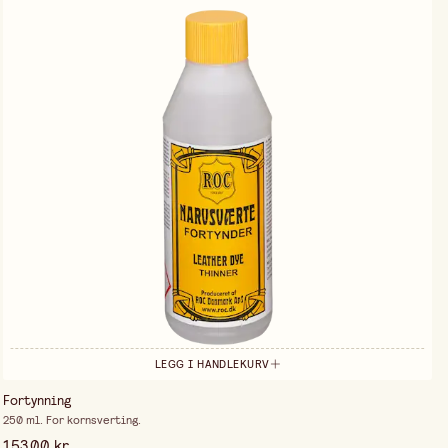
LEGG I HANDLEKURV
Fortynning
250 ml. For kornsverting.
153,00 kr