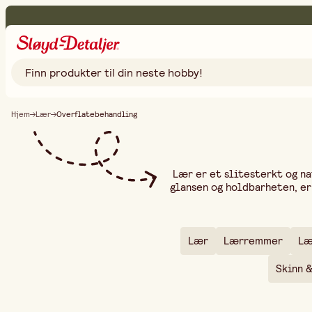
Hjem
Lær
Overflatebehandling
Lær er et slitesterkt og na
glansen og holdbarheten, er 
vesker, møbler eller lærpro
vårt sortiment finner du l
Vi tilbyr også rengjørings
inkludert anilinlær, semsket 
Lær
Lærremmer
Læ
pleiende kremer. Med riktig
Skinn 