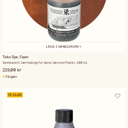
LEGG I HANDLEKURV
Toko Dye, Fawn
Vannbasert lærmaling for åpne læroverflater, 100 ml.
219,00 kr
Få igjen
FÅ IGJEN