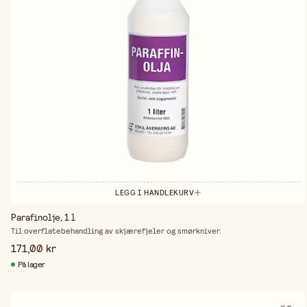
LEGG I HANDLEKURV
Parafinolje, 1 l
Til overflatebehandling av skjærefjeler og smørkniver.
171,00 kr
På lager