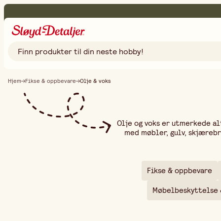
Hjem
Fikse & oppbevare
Olje & voks
Olje og voks er utmerkede al
med møbler, gulv, skjærebr
tiltalende resultat. I v
hardvoksolje og teakolje so
og hardvoks for en ma
overflatebehandling av møbl
Fikse & oppbevare
finish. Uansett om du ønske
lang holdbarhet og et natur
Møbelbeskyttelse 