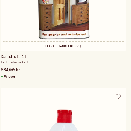
LEGG I HANDLEKURV
Danish oil, 1 l
Til bl.a knivskaft.
534,00 kr
På lager