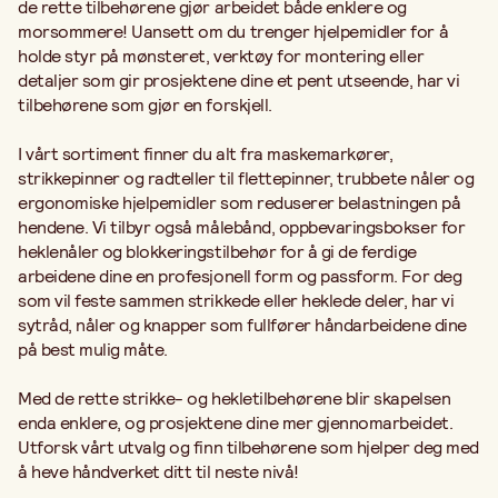
de rette tilbehørene gjør arbeidet både enklere og
morsommere! Uansett om du trenger hjelpemidler for å
holde styr på mønsteret, verktøy for montering eller
detaljer som gir prosjektene dine et pent utseende, har vi
tilbehørene som gjør en forskjell.
I vårt sortiment finner du alt fra maskemarkører,
strikkepinner og radteller til flettepinner, trubbete nåler og
ergonomiske hjelpemidler som reduserer belastningen på
hendene. Vi tilbyr også målebånd, oppbevaringsbokser for
heklenåler og blokkeringstilbehør for å gi de ferdige
arbeidene dine en profesjonell form og passform. For deg
som vil feste sammen strikkede eller heklede deler, har vi
sytråd, nåler og knapper som fullfører håndarbeidene dine
på best mulig måte.
Med de rette strikke- og hekletilbehørene blir skapelsen
enda enklere, og prosjektene dine mer gjennomarbeidet.
Utforsk vårt utvalg og finn tilbehørene som hjelper deg med
å heve håndverket ditt til neste nivå!