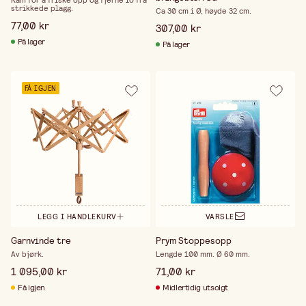
Kam for å friske opp og fjerne lo fra
strikkede plagg.
Ca 30 cm i Ø, høyde 32 cm.
77,00 kr
307,00 kr
På lager
På lager
FÅ IGJEN
LEGG I HANDLEKURV
VARSLE
Garnvinde tre
Prym Stoppesopp
Av bjørk.
Lengde 100 mm. Ø 60 mm.
1 095,00 kr
71,00 kr
Få igjen
Midlertidig utsolgt