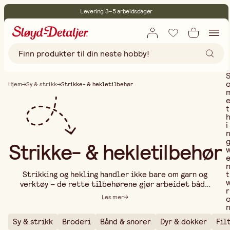
Levering 3–5 arbeidsdager
30 dagers åpent kjøp
Miljøsertifisert
Fri frakt ved kjøp over 499:-
Hjem
Sy & strikk
Strikke- & hekletilbehør
t
i
Strikke- & hekletilbehør
t
Strikking og hekling handler ikke bare om garn og
verktøy – de rette tilbehørene gjør arbeidet både
r
enklere og morsommere! Uansett om du trenger
Les mer
hjelpemidler for å holde styr på mønsteret, verktøy
for montering eller detaljer som gir prosjektene
Sy & strikk
Broderi
Bånd & snorer
Dyr & dokker
Fil
dine et pent utseende, har vi tilbehørene som gjør
..