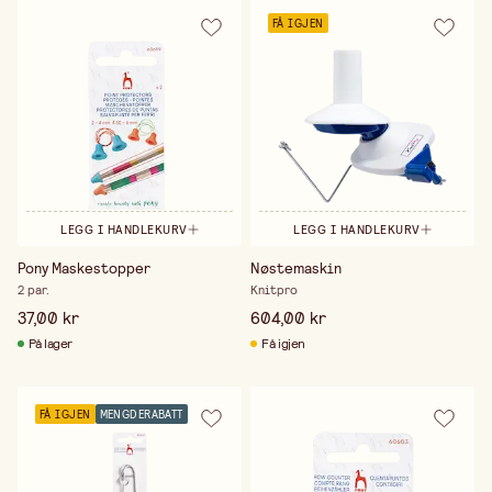
FÅ IGJEN
LEGG I HANDLEKURV
LEGG I HANDLEKURV
Pony Maskestopper
Nøstemaskin
2 par.
Knitpro
37,00 kr
604,00 kr
På lager
Få igjen
FÅ IGJEN
MENGDERABATT