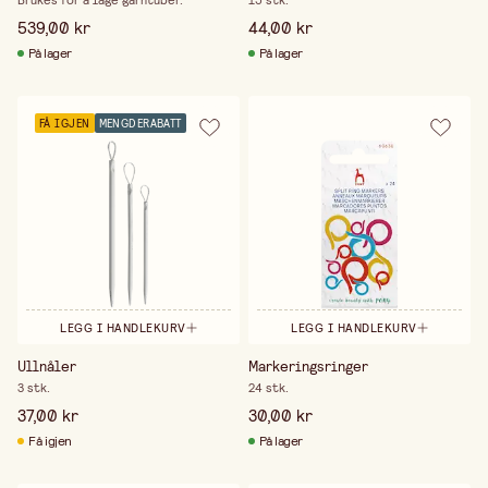
Brukes for å lage garntuber.
15 stk.
539,00 kr
44,00 kr
På lager
På lager
FÅ IGJEN
MENGDERABATT
LEGG I HANDLEKURV
LEGG I HANDLEKURV
Ullnåler
Markeringsringer
3 stk.
24 stk.
37,00 kr
30,00 kr
Få igjen
På lager