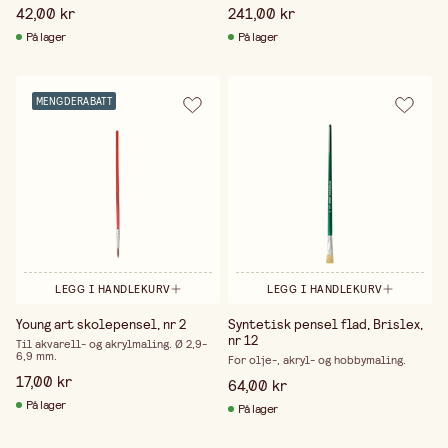
42,00 kr
241,00 kr
På lager
På lager
MENGDERABATT
LEGG I HANDLEKURV
LEGG I HANDLEKURV
Young art skolepensel, nr 2
Syntetisk pensel flad, Brislex,
nr 12
Til akvarell- og akrylmaling. Ø 2,9-
6,9 mm.
For olje-, akryl- og hobbymaling.
17,00 kr
64,00 kr
På lager
På lager