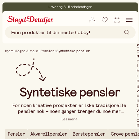
Levering 3–5 arbeidsdager
30 dagers åpent kjøp
Miljøsertifisert
Fri frakt ved kjøp over 499:-
Hjem
Tegne & male
Pensler
Syntetiske pensler
t
i
Syntetiske pensler
t
For noen kreative prosjekter er ikke tradisjonelle
pensler nok – noen ganger trenger du noe mer
r
spesialisert. I vårt sortiment av andre pensler
Les mer
finner du alt fra detaljpensler og stöpplere til
svampesiveller og effektpensler. Uansett om du
Pensler
Akvarellpensler
Børstepensler
Grove pensl
jobber med fin dekorasjonsmaling, teksturerte
..