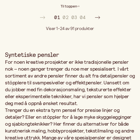
Til toppen
01
02
03
04
Viser 1-24 av 91
produkter
Syntetiske pensler
For noen kreative prosjekter er ikke tradisjonelle pensler
nok – noen ganger trenger du noe mer spesialisert. I vårt
sortiment av andre pensler finner du alt fra detaljpensler og
stöpplere til svampesiveller og effektpensler. Uansett om
du jobber med fin dekorasjonsmaling, teksturerte effekter
eller eksperimentelle teknikker, har vi pensler som hjelper
deg med å oppnå ønsket resultat.
Trenger du en ekstra tynn pensel for presise linjer og
detaljer? Eller en stöppler for å lage myke skyggelegginger
og sjablongteknikker? Her finner du alternativer for både
kunstnerisk maling, hobbyprosjekter, tekstilmaling og andre
kreative uttrykk. Mange av våre spesialpensler er designet