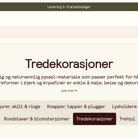
Levering 3–5 arbeidsdager
30 dagers åpent kjøp
Miljøsertifisert
Fri frakt ved kjøp over 499:-
Tredekorasjoner
dig og naturvennlig pyssel-materiale som passer perfekt for h
eformer i bjørk og kryssfinér er enkle å male, beise og dekorer
r, bokstaver og julmotiver i hundrevis av former og størrelser
Les mer
barneskole. Vi tilbyr pakker fra 10 til 500 stykker.
gurer, skilt & ringe
Knapper, tapper & plugger
Lysholdere
Rundstaver & blomsterpinner
Tredekorasjoner
Trehjul