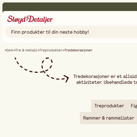
Hjem
Tre & metall
Treprodukter
Tredekorasjoner
Tredekorasjoner er et allsi
aktiviteter. Ubehandlede tr
sommerfugler, dyrefigure
Treprodukter
Fi
Rammer & rammelister