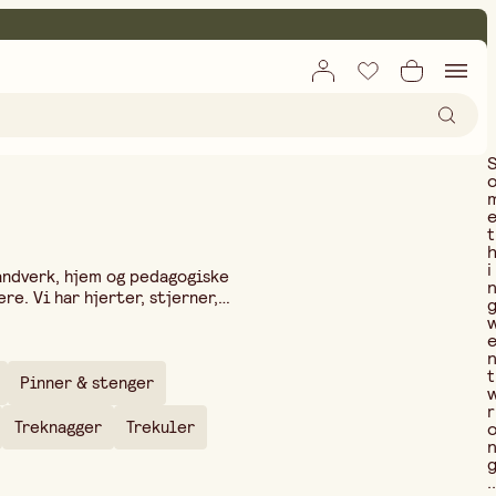
t
i
åndverk, hjem og pedagogiske
e. Vi har hjerter, stjerner,
. Populært i barnehage og
t
Pinner & stenger
r
Treknagger
Trekuler
..