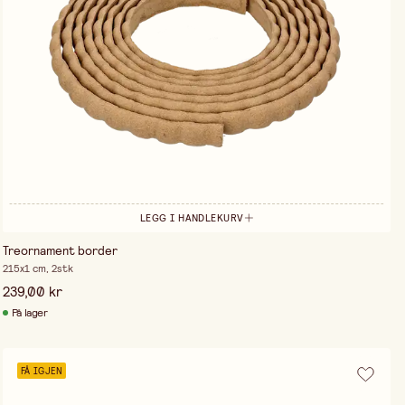
LEGG I HANDLEKURV
Treornament border
215x1 cm, 2stk
239,00 kr
På lager
FÅ IGJEN