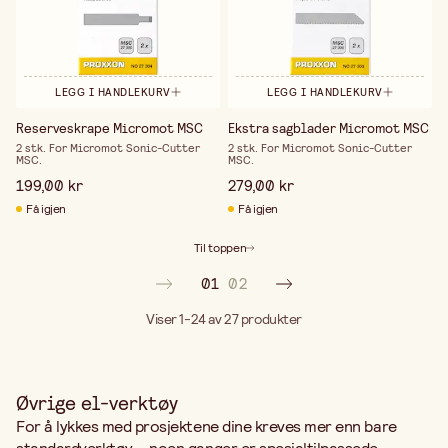
LEGG I HANDLEKURV
LEGG I HANDLEKURV
Reserveskrape Micromot MSC
Ekstra sagblader Micromot MSC
2 stk. For Micromot Sonic-Cutter
2 stk. For Micromot Sonic-Cutter
MSC.
MSC.
199,00 kr
279,00 kr
Få igjen
Få igjen
Til toppen
01
02
Viser 1-24 av 27
produkter
Øvrige el-verktøy
For å lykkes med prosjektene dine kreves mer enn bare