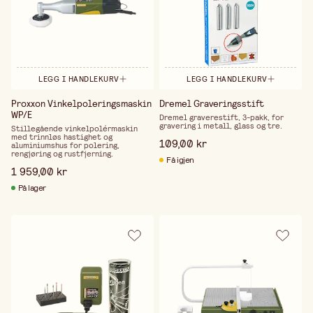
LEGG I HANDLEKURV
LEGG I HANDLEKURV
Proxxon Vinkelpoleringsmaskin
Dremel Graveringsstift
WP/E
Dremel graverestift, 3-pakk, for
gravering i metall, glass og tre.
Stillegående vinkelpolérmaskin
med trinnløs hastighet og
109,00 kr
aluminiumshus for polering,
rengjøring og rustfjerning.
Få igjen
1 959,00 kr
På lager