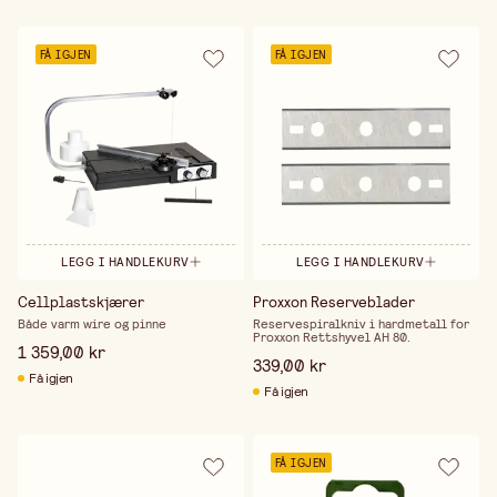
FÅ IGJEN
FÅ IGJEN
LEGG I HANDLEKURV
LEGG I HANDLEKURV
Cellplastskjærer
Proxxon Reserveblader
Både varm wire og pinne
Reservespiralkniv i hardmetall for
Proxxon Rettshyvel AH 80.
1 359,00 kr
339,00 kr
Få igjen
Få igjen
FÅ IGJEN