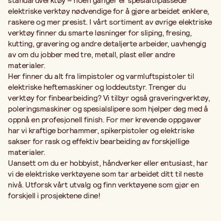
standardverktøy – noen ganger er spesialtilpassede
elektriske verktøy nødvendige for å gjøre arbeidet enklere,
raskere og mer presist. I vårt sortiment av øvrige elektriske
verktøy finner du smarte løsninger for sliping, fresing,
kutting, gravering og andre detaljerte arbeider, uavhengig
av om du jobber med tre, metall, plast eller andre
materialer.
Her finner du alt fra limpistoler og varmluftspistoler til
elektriske heftemaskiner og loddeutstyr. Trenger du
verktøy for finbearbeiding? Vi tilbyr også graveringverktøy,
poleringsmaskiner og spesialslipere som hjelper deg med å
oppnå en profesjonell finish. For mer krevende oppgaver
har vi kraftige borhammer, spikerpistoler og elektriske
sakser for rask og effektiv bearbeiding av forskjellige
materialer.
Uansett om du er hobbyist, håndverker eller entusiast, har
vi de elektriske verktøyene som tar arbeidet ditt til neste
nivå. Utforsk vårt utvalg og finn verktøyene som gjør en
forskjell i prosjektene dine!