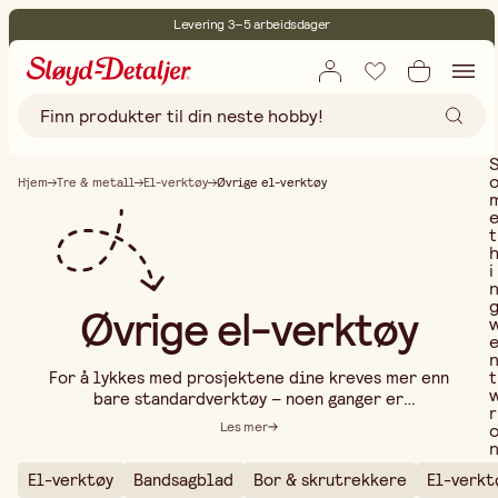
Levering 3–5 arbeidsdager
30 dagers åpent kjøp
Miljøsertifisert
Fri frakt ved kjøp over 499:-
Hjem
Tre & metall
El-verktøy
Øvrige el-verktøy
t
i
Øvrige el-verktøy
t
For å lykkes med prosjektene dine kreves mer enn
bare standardverktøy – noen ganger er
r
spesialtilpassede elektriske verktøy nødvendige
Les mer
for å gjøre arbeidet enklere, raskere og mer presist.
I vårt sortiment av øvrige elektriske verktøy finner
El-verktøy
Bandsagblad
Bor & skrutrekkere
El-verkt
du smarte løsninger for sliping, fresing, kutting,
..