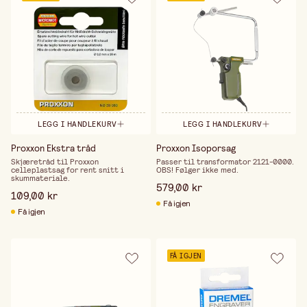
LEGG I HANDLEKURV
LEGG I HANDLEKURV
Proxxon Ekstra tråd
Proxxon Isoporsag
Skjæretråd til Proxxon
Passer til transformator 2121-0000.
celleplastsag for rent snitt i
OBS! Følger ikke med.
skummateriale.
579,00 kr
109,00 kr
Få igjen
Få igjen
FÅ IGJEN