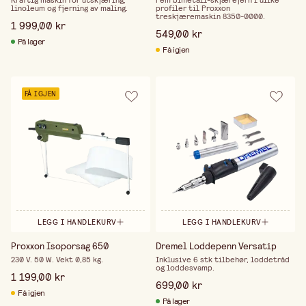
Kraftig maskin for utskjæring,
Fem bimetall-skjærejern i ulike
linoleum og fjerning av maling.
profiler til Proxxon
treskjæremaskin 8350-0000.
1 999,00 kr
549,00 kr
På lager
Få igjen
FÅ IGJEN
LEGG I HANDLEKURV
LEGG I HANDLEKURV
Proxxon Isoporsag 650
Dremel Loddepenn Versatip
230 V. 50 W. Vekt 0,85 kg.
Inklusive 6 stk tilbehør, loddetråd
og loddesvamp.
1 199,00 kr
699,00 kr
Få igjen
På lager