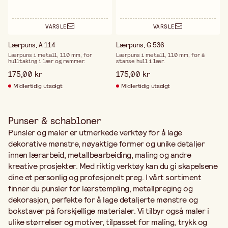
VARSLE
VARSLE
Lærpuns, A 114
Lærpuns, G 536
Lærpuns i metall, 110 mm, for
Lærpuns i metall, 110 mm, for å
hulltaking i lær og remmer.
stanse hull i lær.
175,00 kr
175,00 kr
Midlertidig utsolgt
Midlertidig utsolgt
Punser & schabloner
Punsler og maler er utmerkede verktøy for å lage
dekorative mønstre, nøyaktige former og unike detaljer
innen lærarbeid, metallbearbeiding, maling og andre
kreative prosjekter. Med riktig verktøy kan du gi skapelsene
dine et personlig og profesjonelt preg. I vårt sortiment
finner du punsler for lærstempling, metallpreging og
dekorasjon, perfekte for å lage detaljerte mønstre og
bokstaver på forskjellige materialer. Vi tilbyr også maler i
ulike størrelser og motiver, tilpasset for maling, trykk og