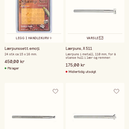
LEGG I HANDLEKURV
VARSLE
Lærpunssett emoji
Lærpuns, X 511
24 stk ca 15 x 16 mm.
Lærpuns i metall, 110 mm, for å
stanse hull i lær og remmer.
450,00 kr
175,00 kr
På lager
Midlertidig utsolgt