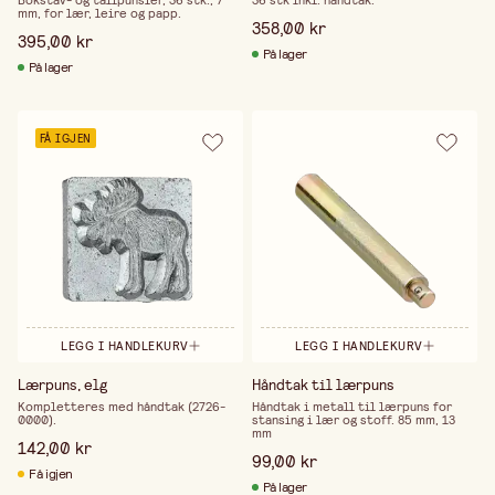
Bokstav- og tallpunsler, 36 stk., 7
36 stk inkl. håndtak.
mm, for lær, leire og papp.
358,00 kr
395,00 kr
På lager
På lager
FÅ IGJEN
LEGG I HANDLEKURV
LEGG I HANDLEKURV
Lærpuns, elg
Håndtak til lærpuns
Kompletteres med håndtak (2726-
Håndtak i metall til lærpuns for
0000).
stansing i lær og stoff. 85 mm, 13
mm
142,00 kr
99,00 kr
Få igjen
På lager