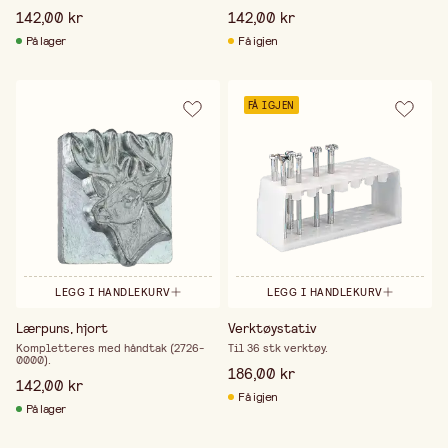
142,00 kr
142,00 kr
På lager
Få igjen
FÅ IGJEN
LEGG I HANDLEKURV
LEGG I HANDLEKURV
Lærpuns, hjort
Verktøystativ
Kompletteres med håndtak (2726-
Til 36 stk verktøy.
0000).
186,00 kr
142,00 kr
Få igjen
På lager