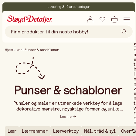
Levering 3–5 arbeidsdager
30 dagers åpent kjøp
Miljøsertifisert
Fri frakt ved kjøp over 499:-
Hjem
Lær
Punser & schabloner
t
i
Punser & schabloner
t
Punsler og maler er utmerkede verktøy for å lage
dekorative mønstre, nøyaktige former og unike
r
detaljer innen lærarbeid, metallbearbeiding,
Les mer
maling og andre kreative prosjekter. Med riktig
verktøy kan du gi skapelsene dine et personlig og
Lær
Lærremmer
Lærverktøy
Nål, tråd & syl
Overfl
profesjonelt preg. I vårt sortiment finner du
..