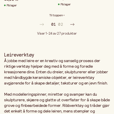
På lager
På lager
Til toppen
01
02
Viser 1-24 av 27
produkter
Leireverktøy
Å jobbe med leire er en kreativ og sanselig prosess der
riktige verktøy hjelper deg med å forme og foredle
kreasjonene dine. Enten du dreier, skulpturerer eller jobber
med håndbygde keramiske objekter, er leireverktøy
avgjørende for å skape detaljer, teksturer og en jevn finish.
Med modelleringspinner, miretter og svamper kan du
skulpturere, skjære og glatte ut overflater for å skape både
grove og finbearbeidede former. Ribbverktøy og tråder gjør
det enkelt å forme og dele leiren, mens stempler og