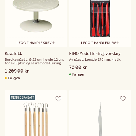
LEGG I HANDLEKURV
LEGG I HANDLEKURV
Kavalett
FIMO Modelleringsverktøy
Bordkavalett, Ø 22 cm, høyde 12 cm,
Av plast. Lengde 175 mm. 4 stk.
for skulptur og leiremodellering.
70,00 kr
1 209,00 kr
På lager
Få igjen
MENGDERABATT