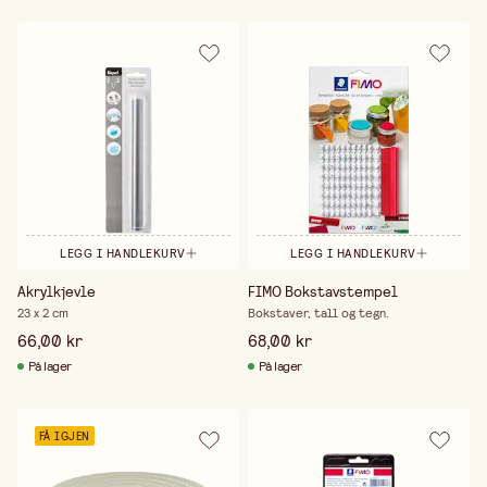
LEGG I HANDLEKURV
LEGG I HANDLEKURV
Akrylkjevle
FIMO Bokstavstempel
23 x 2 cm
Bokstaver, tall og tegn.
66,00 kr
68,00 kr
På lager
På lager
FÅ IGJEN