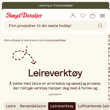
Levering 3–5 arbeidsdager
30 dagers åpent kjøp
Miljøsertifisert
Fri frakt ved kjøp over 499:-
Hjem
Skape & dekorere
Leire
Leireverktøy
t
i
Leireverktøy
t
Å jobbe med leire er en kreativ og sanselig prosess
der riktige verktøy hjelper deg med å forme og
r
foredle kreasjonene dine. Enten du dreier,
Les mer
skulpturerer eller jobber med håndbygde keramiske
objekter, er leireverktøy avgjørende for å skape
Leire
Keramikkleire
Leireverktøy
Lufttørkende lei
detaljer, teksturer og en jevn finish. Med
..