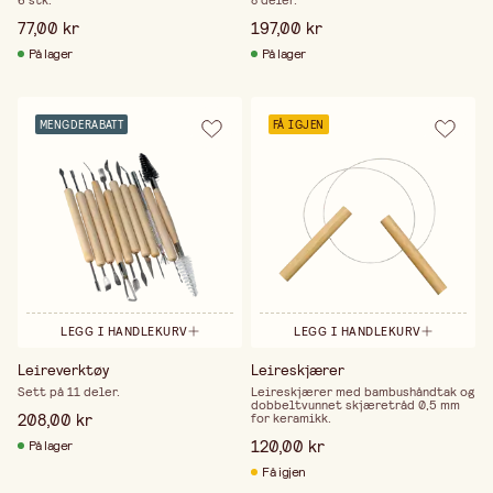
6 stk.
8 deler.
77,00 kr
197,00 kr
På lager
På lager
MENGDERABATT
FÅ IGJEN
LEGG I HANDLEKURV
LEGG I HANDLEKURV
Leireverktøy
Leireskjærer
Sett på 11 deler.
Leireskjærer med bambushåndtak og
dobbeltvunnet skjæretråd 0,5 mm
208,00 kr
for keramikk.
120,00 kr
På lager
Få igjen