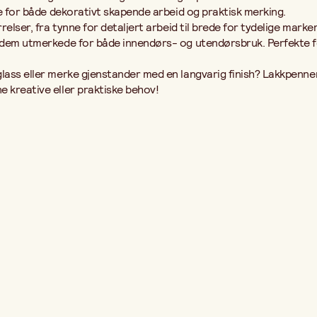
lle for både dekorativt skapende arbeid og praktisk merking.
rrelser, fra tynne for detaljert arbeid til brede for tydelige mar
r dem utmerkede for både innendørs- og utendørsbruk. Perfekte for
glass eller merke gjenstander med en langvarig finish? Lakkpenne
e kreative eller praktiske behov!