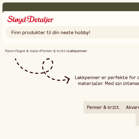
Hjem
Tegne & male
Penner & kritt
Lakkpenner
Lakkpenner er perfekte for 
materialer. Med sin intense
keramikk – ideelle for både
flere farger og spissstørre
pigmentene gir en jevn og op
innendørs- og utendørsbruk
Penner & kritt
Akvar
Ønsker du å lage elegante d
Lakkpenner gir deg presi