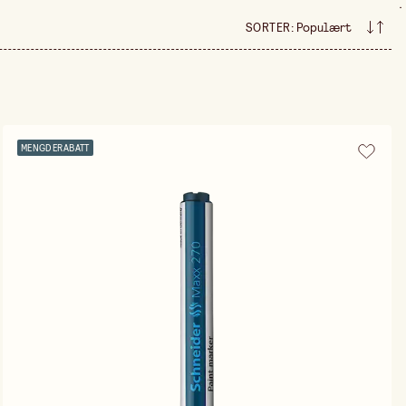
.
SORTER
:
Populært
MENGDERABATT