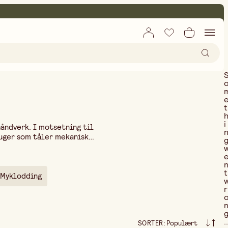
t
i
åndverk. I motsetning til
uger som tåler mekanisk
lyter inn i skjøten ved
lod for sølv finnes i tre
elte opp tidligere fuger. Vi
t
 materiale.
Myklodding
r
..
SORTER
:
Populært