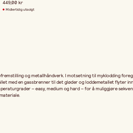
449,00 kr
Midlertidig utsolgt
fremstilling og metallhåndverk. I motsetning til myklodding for
t med en gassbrenner til det gløder og loddemetallet flyter inn i
emperaturgrader – easy, medium og hard – for å muliggjøre sekvensie
 materiale.