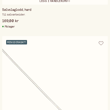
LEGG I HANDLEKURV
Sølvslaglodd, hard
Til sølvarbeider.
169,00 kr
På lager
MENGDERABATT