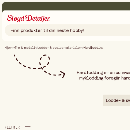
Hjem
Tre & metall
Lodde- & sveisematerialer
Hardlodding
Hardlodding er en uunnvæ
myklodding foregår har
belastning. Du varmer 
kapillarkraft. Bruk flux
temperaturgrader – easy, me
tilbyr lod
Lodde- & s
FILTRER