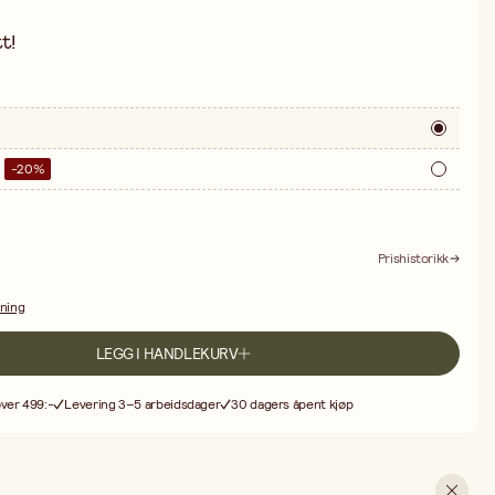
t!
-
20
%
Prishistorikk
dning
LEGG I HANDLEKURV
over 499:-
Levering 3–5 arbeidsdager
30 dagers åpent kjøp