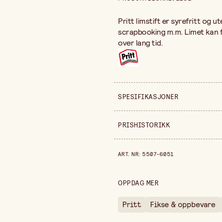
Pritt limstift er syrefritt og u
scrapbooking m.m. Limet kan f
over lang tid.
SPESIFIKASJONER
Produktvariant
PRISHISTORIKK
Selges inn
Prishistorikk de siste 30 dagen
ART. NR
:
5507-6051
Bredde
Høyde
OPPDAG MER
Pritt
Fikse & oppbevare