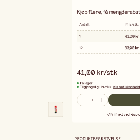
Kjøp flere, få mengderabat
Antall
:
Pris/stk
:
41,00 kr
1
33,00 kr
12
41,00 kr/stk
På lager
Tilgjengelig i butikk
Vis butikkbehol
Fri frakt ved kjøp 
PRODUKTBESKRIVELSE