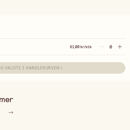
61,00 kr/stk
GG VALGTE I HANDLEKURVEN
 mer