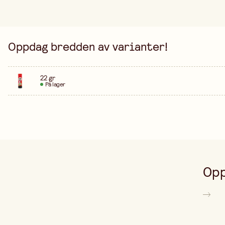
Oppdag bredden av varianter!
22 gr
På lager
Opp