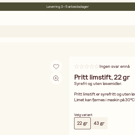
Levering 3–5 arbeidsdager
30 dagers åpent kjøp
Miljøsertifisert
Fri frakt ved kjøp over 499:-
Ingen svar ennå
Pritt limstift, 22 gr
Syrefri og uten løsemidler.
Pritt limstift er syrefritt og uten 
Limet kan fjernes i maskin på 30°C.
Velg variant
22 gr
43 gr