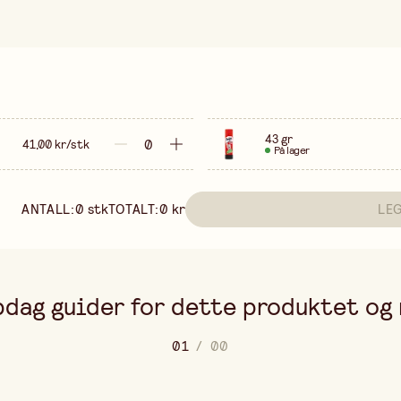
43 gr
41,00 kr/stk
På lager
ANTALL:
0
stk
TOTALT:
0 kr
LE
dag guider for dette produktet og
0
1
/
0
0