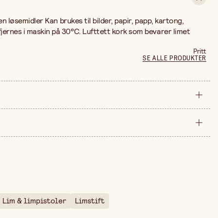
ten løsemidler Kan brukes til bilder, papir, papp, kartong,
jernes i maskin på 30°C. Lufttett kork som bevarer limet
Pritt
SE ALLE PRODUKTER
22 gr
stykke
e er 41,00 kr.
135 mm
28 mm
Lim & limpistoler
Limstift