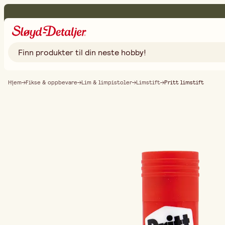
Hjem
Fikse & oppbevare
Lim & limpistoler
Limstift
Pritt limstift