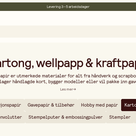
Levering 3–5 arbeidsdager
30 dagers åpent kjøp
Miljøsertifisert
Fri frakt ved kjøp over 499:-
rtong, wellpapp & kraftpa
papir er utmerkede materialer for alt fra håndverk og scrapbo
lager håndlagde kort, bygger modeller eller vil pakke inn gav
 som passer ditt prosjekt. I vårt sortiment finner du kartong 
Les mer
nvitasjonskort og presentasjoner. Papp gir ekstra stabilitet og
nde emballasje. Kraftpapir er både slitesterkt og fleksibelt
kreative trykkeprosjekter. Med riktig papir og kartong kan d
jonspapir
Gavepapir & tilbehør
Hobby med papir
Karto
r. Utforsk vårt utvalg og finn materialene som passer ditt ne
onvolutter
Stempelputer & embossingpulver
Stempler