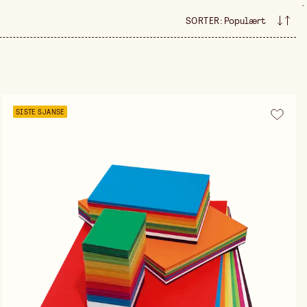
.
SORTER
:
Populært
SISTE SJANSE