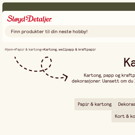
Hjem
Papir & kartong
Kartong, wellpapp & kraftpapir
Ka
Kartong, papp og kraft
dekorasjoner. Uansett om du 
følelse, har vi materialene
perfekt for papirhåndverk, i
modellbygging og beskytte
etiketter, bokomslag og 
Papir & kartong
Dekoras
funksjonelle løsninge
Kort & k