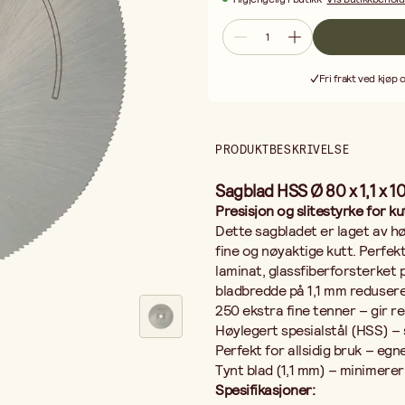
Perfekt for allsidig bruk – egnet f
Tynt blad (1,1 mm) – minimerer mate
Spesifikasjoner:
Diameter: 80 mm
Fri frakt ved kjøp 
Bladbredde: 1,1 mm
Senterhull: 10 mm
Antall tenner: 250
Materiale: Høylegert spesialstål (
PRODUKTBESKRIVELSE
Ideell for presisjonskutting i mode
Sagblad HSS Ø 80 x 1,1 x 
Presisjon og slitestyrke for ku
Dette sagbladet er laget av h
fine og nøyaktige kutt. Perfekt
laminat, glassfiberforsterket 
bladbredde på 1,1 mm redusere
250 ekstra fine tenner – gir r
Høylegert spesialstål (HSS) – 
Perfekt for allsidig bruk – egn
Tynt blad (1,1 mm) – minimerer
Spesifikasjoner: