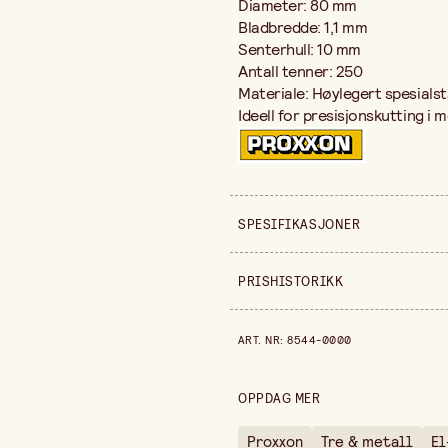
Diameter: 80 mm
Bladbredde: 1,1 mm
Senterhull: 10 mm
Antall tenner: 250
Materiale: Høylegert spesialst
Ideell for presisjonskutting i 
SPESIFIKASJONER
Selges inn
PRISHISTORIKK
Bredde
Prishistorikk de siste 30 dagen
ART. NR
:
8544-0000
Høyde
OPPDAG MER
Proxxon
Tre & metall
El