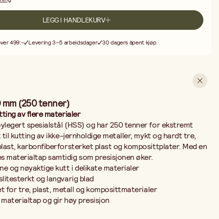
or tre, plast, metall og komposittmaterialer
rialtap og gir høy presisjon
LEGG I HANDLEKURV
over 499:-
Levering 3–5 arbeidsdager
30 dagers åpent kjøp
HSS)
llbygging, snekring og industrielle applikasjoner.
10 mm (250 tenner)
tting av flere materialer
øylegert spesialstål (HSS) og har 250 tenner for ekstremt
 til kutting av ikke-jernholdige metaller, mykt og hardt tre,
plast, karbonfiberforsterket plast og komposittplater. Med en
s materialtap samtidig som presisjonen øker.
ene og nøyaktige kutt i delikate materialer
slitesterkt og langvarig blad
et for tre, plast, metall og komposittmaterialer
 materialtap og gir høy presisjon