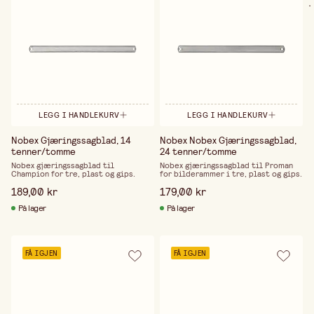
.
LEGG I HANDLEKURV
LEGG I HANDLEKURV
Nobex Gjæringssagblad, 14
Nobex Nobex Gjæringssagblad,
tenner/tomme
24 tenner/tomme
Nobex gjæringssagblad til
Nobex gjæringssagblad til Proman
Champion for tre, plast og gips.
for bilderammer i tre, plast og gips.
189,00 kr
179,00 kr
På lager
På lager
FÅ IGJEN
FÅ IGJEN