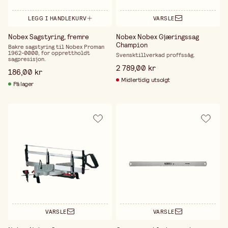
LEGG I HANDLEKURV
VARSLE
Nobex Sagstyring, fremre
Nobex Nobex Gjæringssag
Champion
Bakre sagstyring til Nobex Proman
1962-0000, for opprettholdt
Svensktillverkad proffssåg.
sagpresisjon.
2 789,00 kr
186,00 kr
Midlertidig utsolgt
På lager
VARSLE
VARSLE