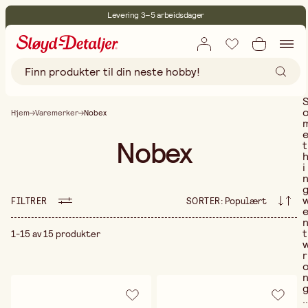
Levering 3–5 arbeidsdager
30 dagers åpent kjøp
Miljøsertifisert
Fri frakt ved kjøp over 499:-
Hjem
Varemerker
Nobex
Nobex
t
i
FILTRER
SORTER
:
Populært
t
1-15 av 15 produkter
r
..