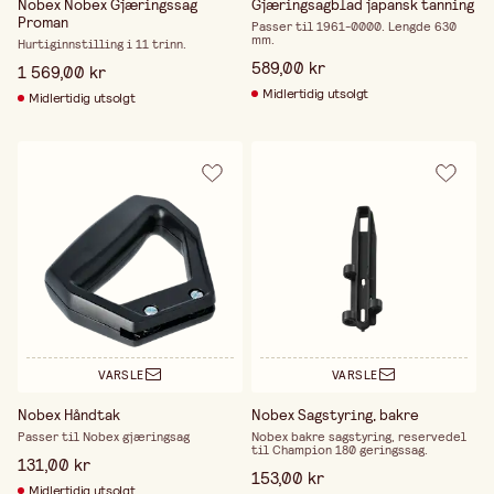
Nobex Nobex Gjæringssag
Gjæringsagblad japansk tanning
Proman
Passer til 1961-0000. Lengde 630
mm.
Hurtiginnstilling i 11 trinn.
589,00 kr
1 569,00 kr
Midlertidig utsolgt
Midlertidig utsolgt
VARSLE
VARSLE
Nobex Håndtak
Nobex Sagstyring, bakre
Passer til Nobex gjæringsag
Nobex bakre sagstyring, reservedel
til Champion 180 geringssag.
131,00 kr
153,00 kr
Midlertidig utsolgt