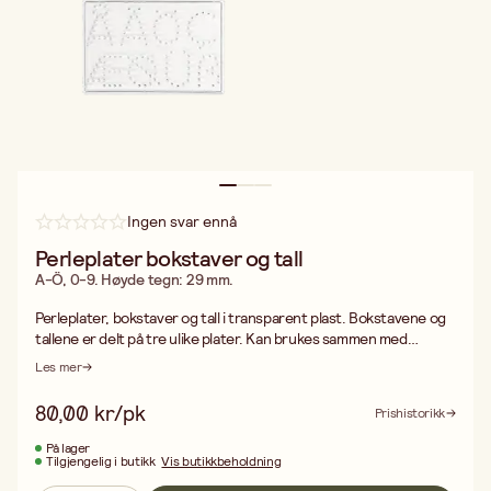
Ingen svar ennå
Perleplater bokstaver og tall
A-Ö, 0-9. Høyde tegn: 29 mm.
Perleplater, bokstaver og tall i transparent plast. Bokstavene og
tallene er delt på tre ulike plater. Kan brukes sammen med
mønsterkort som følger med. A-Ø, 0-9. Høyde tegn: 29 mm.
Les mer
Pakken inneholder: 1 bokstavplate 1 tallplate 1 plate for
spesialtegn 1 mønsterkort Se gjerne vårt øvrige sortiment av
80,00 kr/pk
Prishistorikk
rørperler, gavesett, perleplater/piggplater, mønsterkort m.m.
På lager
Tilgjengelig i butikk
Vis butikkbeholdning