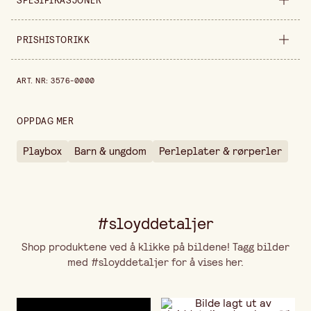
SPESIFIKASJONER
Selges inn
forpakning
PRISHISTORIKK
Bredde
7.5 cm
Prishistorikk de siste 30 dagene er 80,00 kr.
ART. NR
:
3576-0000
Lengde
12,5-27,5 cm
OPPDAG MER
Playbox
Barn & ungdom
Perleplater & rørperler
#sloyddetaljer
Shop produktene ved å klikke på bildene! Tagg bilder
med #sloyddetaljer for å vises her.