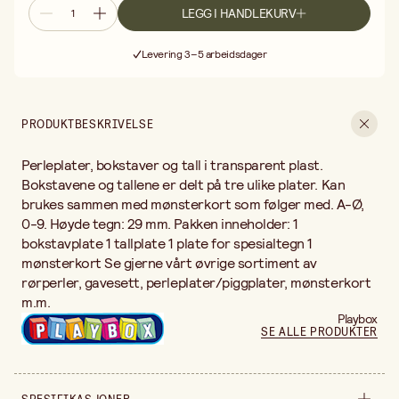
LEGG I HANDLEKURV
Fri frakt ved kjøp over 499:-
Levering 3–5 arbeidsdager
30 dagers åpent kjøp
Fri frakt ved kjøp over 499:-
PRODUKTBESKRIVELSE
Perleplater, bokstaver og tall i transparent plast.
Bokstavene og tallene er delt på tre ulike plater. Kan
brukes sammen med mønsterkort som følger med. A-Ø,
0-9. Høyde tegn: 29 mm. Pakken inneholder: 1
bokstavplate 1 tallplate 1 plate for spesialtegn 1
mønsterkort Se gjerne vårt øvrige sortiment av
rørperler, gavesett, perleplater/piggplater, mønsterkort
m.m.
Playbox
SE ALLE PRODUKTER