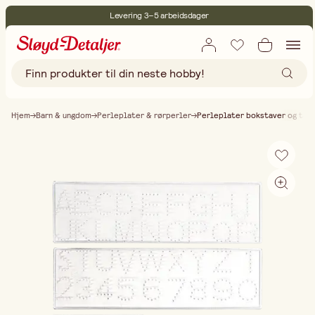
Levering 3–5 arbeidsdager
30 dagers åpent kjøp
Miljøsertifisert
Fri frakt ved kjøp over 499:-
Hjem
Barn & ungdom
Perleplater & rørperler
Perleplater bokstaver og tall