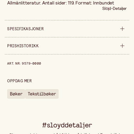
Allmänlitteratur. Antall sider: 119. Format: Innbundet
Slöjd-Detaljer
SPESIFIKASJONER
Selges inn
stykke
PRISHISTORIKK
Bredde
237 mm
Prishistorikk de siste 30 dagene er 230,00 kr.
ART. NR
:
9579-0000
Høyde
16 mm
OPPDAG MER
Bøker
Tekstilbøker
#sloyddetaljer