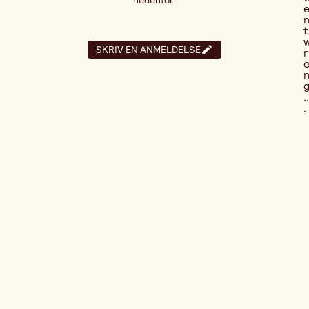
nedenfor:
t
SKRIV EN ANMELDELSE
r
..
.