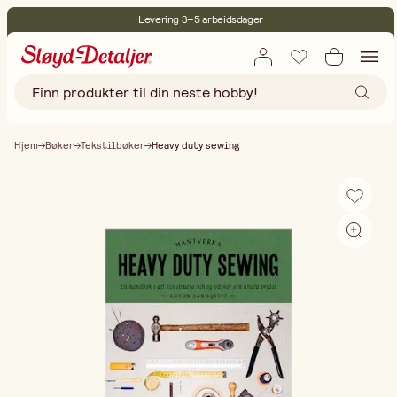
Levering 3–5 arbeidsdager
30 dagers åpent kjøp
Miljøsertifisert
Fri frakt ved kjøp over 499:-
Hjem
Bøker
Tekstilbøker
Heavy duty sewing