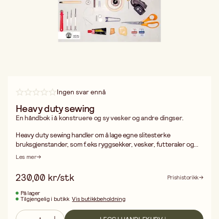
Ingen svar ennå
Heavy duty sewing
En håndbok i å konstruere og sy vesker og andre dingser.
Heavy duty sewing handler om å lage egne slitesterke
bruksgjenstander, som f.eks ryggsekker, vesker, futteraler og
forkler med symaskin, nål og tråd og kraftige stoffer. Denne
Les mer
nyutgaven passer både til erfarne som har sydd mye tidligere, og
som er villig til å prøve noe nytt, og til deg som synes det virker
230,00 kr/stk
Prishistorikk
morsomt å sy, men som aldri har brukt en symaskin. I tillegg til
elleve prosjekter innen både by- og friluftsliv, får du en grundig
På lager
Tilgjengelig i butikk
Vis butikkbeholdning
gjennomgang av arbeidsmetoder, utstyr og materialer – alt du
trenger å vite for å begynne å sy fine og anvendelige
gjenstander. Forfatter: Anton Sandqvist. ISBN: 9789127174962.