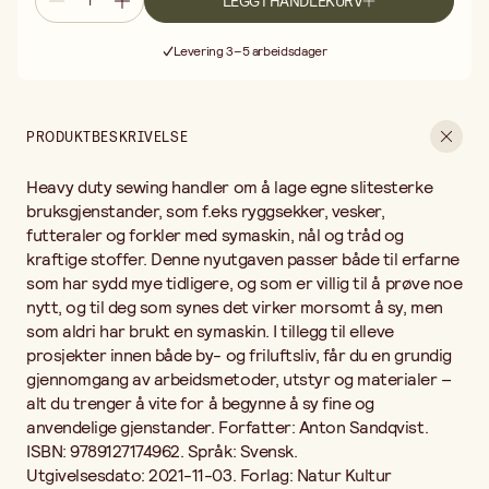
LEGG I HANDLEKURV
Språk: Svensk. Utgivelsesdato: 2021-11-03. Forlag: Natur Kultur
Fri frakt ved kjøp over 499:-
Allmänlitteratur. Antall sider: 119. Format: Innbundet
Levering 3–5 arbeidsdager
30 dagers åpent kjøp
Fri frakt ved kjøp over 499:-
PRODUKTBESKRIVELSE
Heavy duty sewing handler om å lage egne slitesterke
bruksgjenstander, som f.eks ryggsekker, vesker,
futteraler og forkler med symaskin, nål og tråd og
kraftige stoffer. Denne nyutgaven passer både til erfarne
som har sydd mye tidligere, og som er villig til å prøve noe
nytt, og til deg som synes det virker morsomt å sy, men
som aldri har brukt en symaskin. I tillegg til elleve
prosjekter innen både by- og friluftsliv, får du en grundig
gjennomgang av arbeidsmetoder, utstyr og materialer –
alt du trenger å vite for å begynne å sy fine og
anvendelige gjenstander. Forfatter: Anton Sandqvist.
ISBN: 9789127174962. Språk: Svensk.
Utgivelsesdato: 2021-11-03. Forlag: Natur Kultur