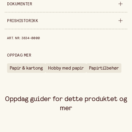
Selges inn
stykke
DOKUMENTER
Bredde
175 mm
Nedlastbare dokumenter
PRISHISTORIKK
BESKRIVELSE
(
.pdf
)
Høyde
30 mm
Prishistorikk de siste 30 dagene er 186,00 kr.
Forpakningsmengde
59 ml
ART. NR
:
3834-0000
OPPDAG MER
Papir & kartong
Hobby med papir
Papirtilbehør
Oppdag guider for dette produktet og
mer