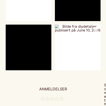
ANMELDELSER
t