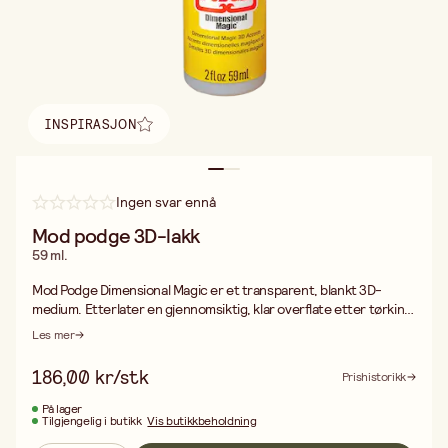
INSPIRASJON
Finn inspirasjon
Ingen svar ennå
Mod podge 3D-lakk
59 ml.
Mod Podge Dimensional Magic er et transparent, blankt 3D-
medium. Etterlater en gjennomsiktig, klar overflate etter tørking.
Lett å applikere. Mod Podge 3D-lakk kan brukes til smykker,
Les mer
scrapbooking, kort, home decor m.m. Mod Podge 3D-lakk
fungerer sammen med Mod Podge, akrylmaling, pigment m.m.
186,00 kr/stk
Prishistorikk
Vaskes av med såpe og kaldt vann før tørking. Tørketid ca 3 timer.
På lager
Tilgjengelig i butikk
Vis butikkbeholdning