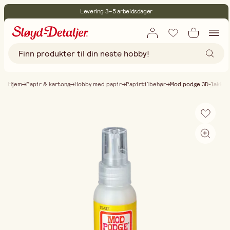
Levering 3–5 arbeidsdager
30 dagers åpent kjøp
Miljøsertifisert
Fri frakt ved kjøp over 499:-
Hjem
Papir & kartong
Hobby med papir
Papirtilbehør
Mod podge 3D-lakk