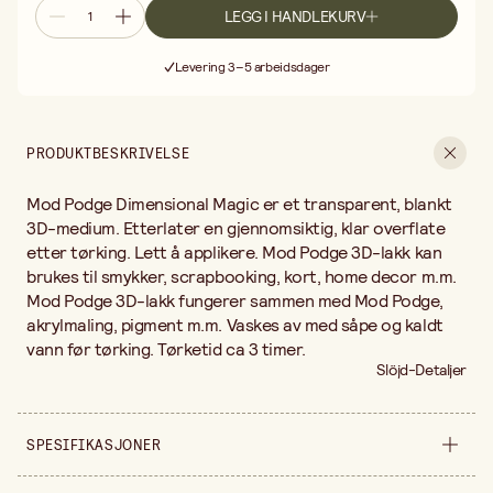
LEGG I HANDLEKURV
Fri frakt ved kjøp over 499:-
Levering 3–5 arbeidsdager
30 dagers åpent kjøp
Fri frakt ved kjøp over 499:-
PRODUKTBESKRIVELSE
Mod Podge Dimensional Magic er et transparent, blankt
3D-medium. Etterlater en gjennomsiktig, klar overflate
etter tørking. Lett å applikere. Mod Podge 3D-lakk kan
brukes til smykker, scrapbooking, kort, home decor m.m.
Mod Podge 3D-lakk fungerer sammen med Mod Podge,
akrylmaling, pigment m.m. Vaskes av med såpe og kaldt
vann før tørking. Tørketid ca 3 timer.
Slöjd-Detaljer
SPESIFIKASJONER