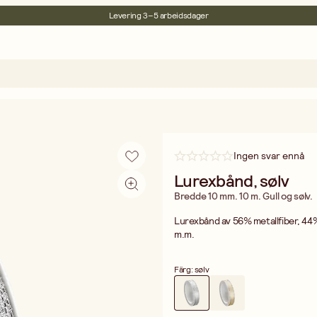
Levering 3–5 arbeidsdager
30 dagers åpent kjøp
Miljøsertifisert
Fri frakt ved kjøp over 499:-
Ingen svar ennå
Lurexbånd, sølv
Bredde 10 mm. 10 m. Gull og sølv.
Lurexbånd av 56% metallfiber, 44%
m.m.
Färg: sølv