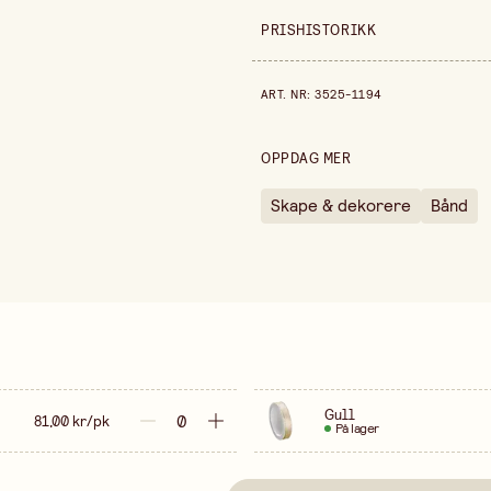
Bredde
PRISHISTORIKK
Forpakningsmengde
Prishistorikk de siste 30 dagen
ART. NR
:
3525-1194
Fargevariant
Selges inn
OPPDAG MER
Skape & dekorere
Bånd
Gull
81,00 kr/pk
På lager