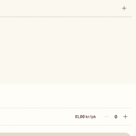
10 mm
10 m
e er 81,00 kr.
Sølv
forpakning
81,00 kr/pk