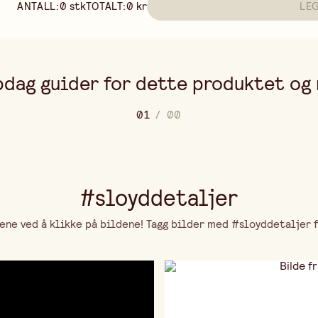
ANTALL:
0
stk
TOTALT:
0 kr
LE
dag guider for dette produktet og
0
1
/
0
0
#sloyddetaljer
ne ved å klikke på bildene! Tagg bilder med #sloyddetaljer fo