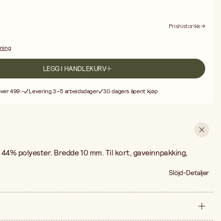
Prishistorikk
dning
LEGG I HANDLEKURV
over 499:-
Levering 3–5 arbeidsdager
30 dagers åpent kjøp
 44% polyester. Bredde 10 mm. Til kort, gaveinnpakking,
Slöjd-Detaljer