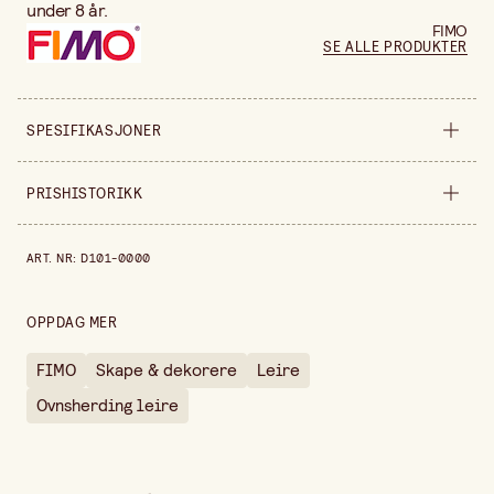
under 8 år.
FIMO
SE ALLE PRODUKTER
SPESIFIKASJONER
Selges inn
forpakning
PRISHISTORIKK
Bredde
110 mm
Prishistorikk de siste 30 dagene er 76,80 kr.
ART. NR
:
D101-0000
Høyde
30 mm
Forpakningsmengde
12 stk
OPPDAG MER
FIMO
Skape & dekorere
Leire
Ovnsherding leire