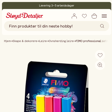
Levering 3–5 arbeidsdager
30 dagers åpent kjøp
Miljøsertifisert
Fri frakt ved kjøp over 499:-
Hjem
Skape & dekorere
Leire
Ovnsherding leire
FIMO professional sett