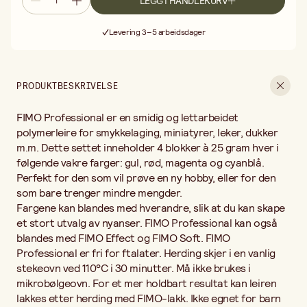
LEGG I HANDLEKURV
lakkes etter herding med FIMO-lakk. Ikke egnet for barn under 8
Fri frakt ved kjøp over 499:-
år.
Levering 3–5 arbeidsdager
30 dagers åpent kjøp
Fri frakt ved kjøp over 499:-
PRODUKTBESKRIVELSE
FIMO Professional er en smidig og lettarbeidet
polymerleire for smykkelaging, miniatyrer, leker, dukker
m.m. Dette settet inneholder 4 blokker à 25 gram hver i
følgende vakre farger: gul, rød, magenta og cyanblå.
Perfekt for den som vil prøve en ny hobby, eller for den
som bare trenger mindre mengder.
Fargene kan blandes med hverandre, slik at du kan skape
et stort utvalg av nyanser. FIMO Professional kan også
blandes med FIMO Effect og FIMO Soft. FIMO
Professional er fri for ftalater. Herding skjer i en vanlig
stekeovn ved 110°C i 30 minutter. Må ikke brukes i
mikrobølgeovn. For et mer holdbart resultat kan leiren
lakkes etter herding med FIMO-lakk. Ikke egnet for barn