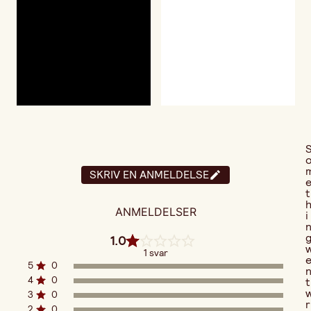
SKRIV EN ANMELDELSE
t
ANMELDELSER
i
1.0
1 svar
5
0
4
0
t
3
0
r
2
0