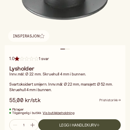
INSPIRASJON
Finn inspirasjon
1.0
1 svar
Lysholder
Innv.mål: Ø 22 mm. Skruehull 4 mm i bunnen.
Svartoksidert smijern. Innv.mål: Ø 22 mm, mansjett Ø 52 mm.
Skruehull 4 mm i bunnen.
55,00 kr/stk
Prishistorikk
På lager
Tilgjengelig i butikk
Vis butikkbeholdning
LEGG I HANDLEKURV