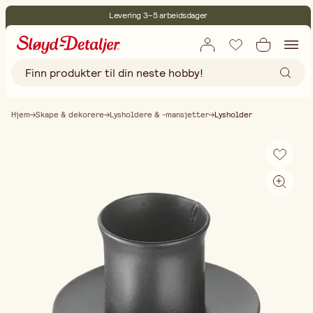
Levering 3–5 arbeidsdager
30 dagers åpent kjøp
Miljøsertifisert
Fri frakt ved kjøp over 499:-
Hjem
Skape & dekorere
Lysholdere & -mansjetter
Lysholder