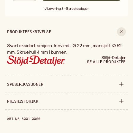
Fri frakt ved kjøp over 499:-
Levering 3–5 arbeidsdager
30 dagers åpent kjøp
Fri frakt ved kjøp over 499:-
PRODUKTBESKRIVELSE
Svartoksidert smijern. Innv.mål: Ø 22 mm, mansjett Ø 52
mm. Skruehull 4 mm i bunnen.
Slöjd-Detaljer
SE ALLE PRODUKTER
SPESIFIKASJONER
Selges inn
stykke
PRISHISTORIKK
Diameter
22 mm
Prishistorikk de siste 30 dagene er 55,00 kr.
ART. NR
:
8001-0000