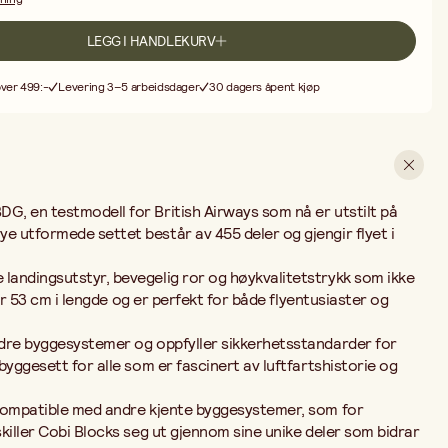
g ut gjennom sine unike deler som bidrar til et høyt detaljnivå og
LEGG I HANDLEKURV
ag-metode, som gir en mer avansert byggeopplevelse og krever
 følger klare og fargerike instruksjoner med. Perfekt for både samlere
over 499:-
Levering 3–5 arbeidsdager
30 dagers åpent kjøp
age realistiske modeller av høy kvalitet.
, en testmodell for British Airways som nå er utstilt på
 utformede settet består av 455 deler og gjengir flyet i
andingsutstyr, bevegelig ror og høykvalitetstrykk som ikke
åler 53 cm i lengde og er perfekt for både flyentusiaster og
dre byggesystemer og oppfyller sikkerhetsstandarder for
byggesett for alle som er fascinert av luftfartshistorie og
 kompatible med andre kjente byggesystemer, som for
killer Cobi Blocks seg ut gjennom sine unike deler som bidrar