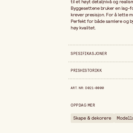
til et høyt detaljnivå og realis
Byggesettene bruker en lag-f
krever presisjon. For å lette 
Perfekt for både samlere og b
høy kvalitet.
SPESIFIKASJONER
Selges inn
PRISHISTORIKK
Bredde
Prishistorikk de siste 30 dage
ART. NR
:
D021-0000
Høyde
OPPDAG MER
Skape & dekorere
Modell