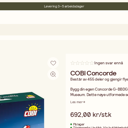
Levering 3–5 arbeidsdager
30 dagers åpent kjøp
Miljøsertifisert
Fri frakt ved kjøp over 499:-
Ingen svar ennå
COBI Concorde
Består av 455 deler og gjengir flyet
Bygg din egen Concorde G-BBDG, en
Museum. Dette nøye utformede sette
Modellen har sammenleggbare landin
Les mer
slites. Flyet måler 53 cm i lengde 
Laget i EU, kompatibel med andre
692,00 kr/stk
Et eksklusivt byggesett for alle som
På lager
Cobi tilbyr byggesett som er kom
Tilgjengelig i butikk
Vis butikkbehol