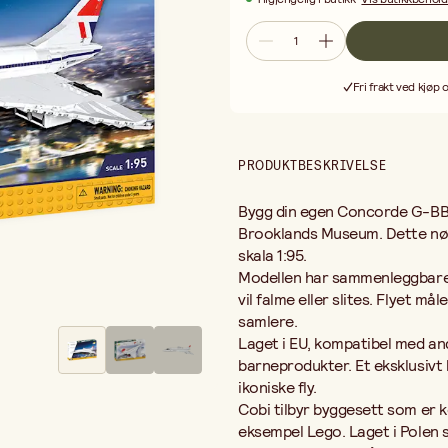
Laget i Polen skiller Cobi Blocks se
realisme i hver modell.
Byggesettene bruker en lag-for-l
presisjon. For å lette monteringen
Fri frakt ved kjøp 
og byggeentusiaster som ønsker å l
PRODUKTBESKRIVELSE
Bygg din egen Concorde G-BBDG
Brooklands Museum. Dette nøye
skala 1:95.
Modellen har sammenleggbare l
vil falme eller slites. Flyet m
samlere.
Laget i EU, kompatibel med an
barneprodukter. Et eksklusivt 
ikoniske fly.
Cobi tilbyr byggesett som er
eksempel Lego. Laget i Polen s