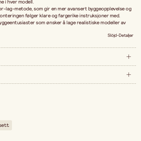
me i hver modell.
or-lag-metode, som gir en mer avansert byggeopplevelse og
monteringen følger klare og fargerike instruksjoner med.
yggeentusiaster som ønsker å lage realistiske modeller av
Slöjd-Detaljer
stykke
400 cm
ne er 692,00 kr.
60 cm
sett