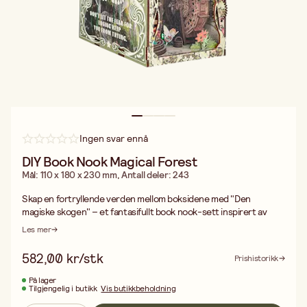
Ingen svar ennå
DIY Book Nook Magical Forest
Mål: 110 x 180 x 230 mm, Antall deler: 243
Skap en fortryllende verden mellom boksidene med "Den
magiske skogen" – et fantasifullt book nook-sett inspirert av
alver, skogens dyr og eventyrlig natur. Med sine 243 deler bygger
Les mer
du et magisk diorama som leder tankene til dype skoger og
mytiske skapninger.
582,00 kr/stk
Prishistorikk
En kreativ utfordring for den nysgjerrige
Dette DIY-settet anbefales fra 14 år og oppover. Med mange små
På lager
Tilgjengelig i butikk
Vis butikkbeholdning
og detaljerte deler kreves både nøyaktighet og tålmodighet –
perfekt for deg som elsker pirkete prosjekter. Lim er ikke