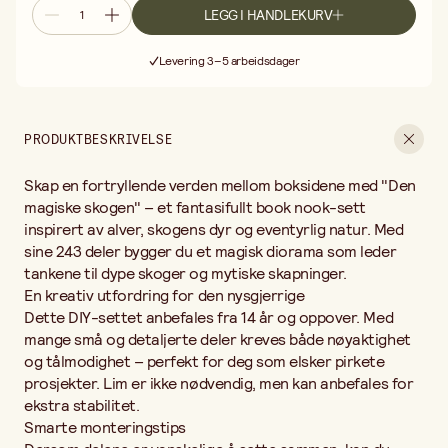
nødvendig, men kan anbefales for ekstra stabilitet.
LEGG I HANDLEKURV
Smarte monteringstips
Fri frakt ved kjøp over 499:-
Dersom delene er vanskelige å sette sammen, kan du forsiktig
Levering 3–5 arbeidsdager
pusse dem med den medfølgende filen. Et annet triks er å gni litt
30 dagers åpent kjøp
med en liten lysestump for å redusere friksjonen.
Fri frakt ved kjøp over 499:-
Teknisk informasjon
Mål: 110 x 180 x 230 mm
PRODUKTBESKRIVELSE
Antall deler: 243
Batterier følger ikke med
Skap en fortryllende verden mellom boksidene med "Den
Anbefalt alder: Fra 14 år
La deg rive med inn i en verden der eventyret får plass midt i
magiske skogen" – et fantasifullt book nook-sett
bokhyllen – et prosjekt som både pynter og fascinerer!
inspirert av alver, skogens dyr og eventyrlig natur. Med
sine 243 deler bygger du et magisk diorama som leder
tankene til dype skoger og mytiske skapninger.
En kreativ utfordring for den nysgjerrige
Dette DIY-settet anbefales fra 14 år og oppover. Med
mange små og detaljerte deler kreves både nøyaktighet
og tålmodighet – perfekt for deg som elsker pirkete
prosjekter. Lim er ikke nødvendig, men kan anbefales for
ekstra stabilitet.
Smarte monteringstips