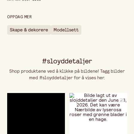
Høyde
40 cm
Lengde
18 cm
OPPDAG MER
Skape & dekorere
Modellsett
#sloyddetaljer
Shop produktene ved å klikke på bildene! Tagg bilder
med #sloyddetaljer for å vises her.