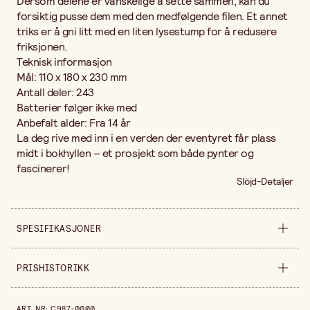
Dersom delene er vanskelige å sette sammen, kan du
forsiktig pusse dem med den medfølgende filen. Et annet
triks er å gni litt med en liten lysestump for å redusere
friksjonen.
Teknisk informasjon
Mål: 110 x 180 x 230 mm
Antall deler: 243
Batterier følger ikke med
Anbefalt alder: Fra 14 år
La deg rive med inn i en verden der eventyret får plass
midt i bokhyllen – et prosjekt som både pynter og
fascinerer!
Slöjd-Detaljer
SPESIFIKASJONER
Selges inn
stykke
PRISHISTORIKK
Bredde
280 cm
Prishistorikk de siste 30 dagene er 465,60 kr.
ART. NR
:
C987-0000