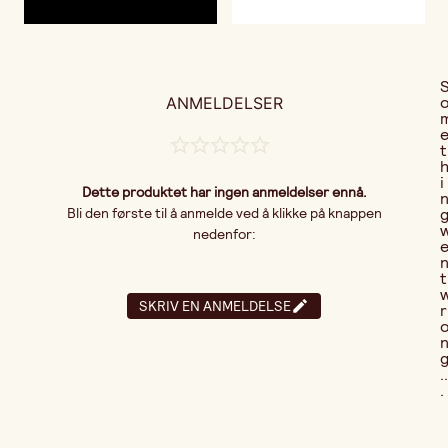
ANMELDELSER
t
i
Dette produktet har ingen anmeldelser ennå.
Bli den første til å anmelde ved å klikke på knappen
nedenfor:
t
SKRIV EN ANMELDELSE
r
..
.