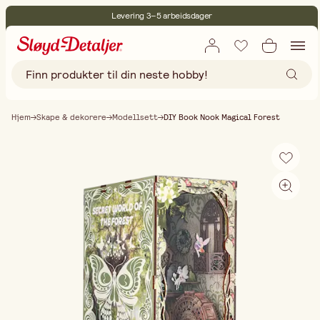
Levering 3–5 arbeidsdager
30 dagers åpent kjøp
Miljøsertifisert
Fri frakt ved kjøp over 499:-
Hjem
Skape & dekorere
Modellsett
DIY Book Nook Magical Forest