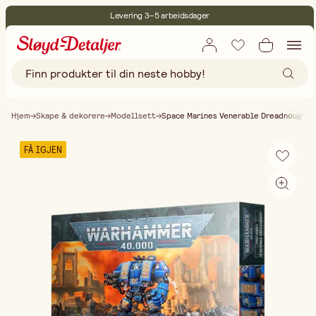
Levering 3–5 arbeidsdager
30 dagers åpent kjøp
Miljøsertifisert
Fri frakt ved kjøp over 499:-
Hjem
Skape & dekorere
Modellsett
Space Marines Venerable Dreadnought
FÅ IGJEN