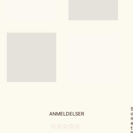
ANMELDELSER
t