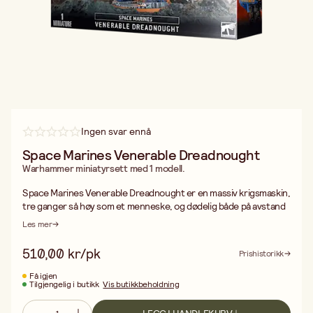
Ingen svar ennå
Space Marines Venerable Dreadnought
Warhammer miniatyrsett med 1 modell.
Space Marines Venerable Dreadnought er en massiv krigsmaskin,
tre ganger så høy som et menneske, og dødelig både på avstand
og i nærkamp. Inne i hver Dreadnought hviler en hardt skadet
Les mer
helt fra Space Marines – bevart for å vekkes til live i tider med
stort behov.
510,00 kr/pk
Prishistorikk
Denne miniatyrbyggesettet inneholder 84 deler og flere
utstyrsvalg: plasmakanon, laserkaster, assault cannon,
Få igjen
Tilgjengelig i butikk
Vis butikkbeholdning
stormbolter, heavy flamer og to ulike kraftnever (hvorav én er
rikt dekorert). I tillegg medfølger hjelmer, benpanser,
sarkofagplater, faner, røykanordninger, purity seals og ikoniske