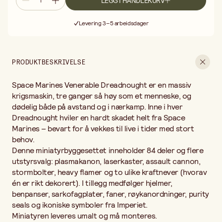
LEGG I HANDLEKURV
symboler fra Imperiet.
Fri frakt ved kjøp over 499:-
Miniatyren leveres umalt og må monteres.
Levering 3–5 arbeidsdager
Vi anbefaler Citadel plastlim og Citadel maling samt pensler fra
30 dagers åpent kjøp
vårt sortiment for best resultat.
Fri frakt ved kjøp over 499:-
Ikke egnet for barn under 3 år.
PRODUKTBESKRIVELSE
Space Marines Venerable Dreadnought er en massiv
krigsmaskin, tre ganger så høy som et menneske, og
dødelig både på avstand og i nærkamp. Inne i hver
Dreadnought hviler en hardt skadet helt fra Space
Marines – bevart for å vekkes til live i tider med stort
behov.
Denne miniatyrbyggesettet inneholder 84 deler og flere
utstyrsvalg: plasmakanon, laserkaster, assault cannon,
stormbolter, heavy flamer og to ulike kraftnever (hvorav
én er rikt dekorert). I tillegg medfølger hjelmer,
benpanser, sarkofagplater, faner, røykanordninger, purity
seals og ikoniske symboler fra Imperiet.
Miniatyren leveres umalt og må monteres.