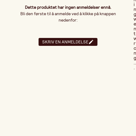
i
Dette produktet har ingen anmeldelser ennå.
Bli den første til å anmelde ved å klikke på knappen
nedenfor:
t
SKRIV EN ANMELDELSE
r
..
.