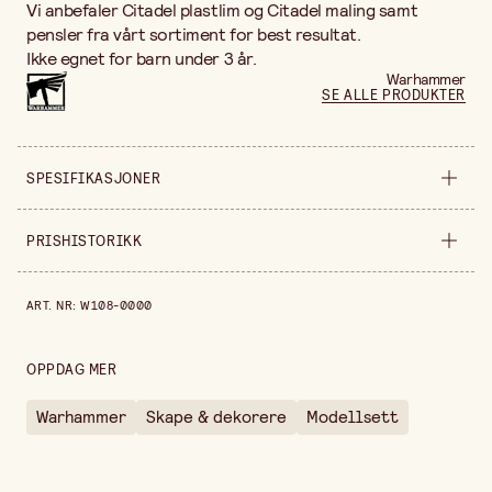
Vi anbefaler Citadel plastlim og Citadel maling samt
pensler fra vårt sortiment for best resultat.
Ikke egnet for barn under 3 år.
Warhammer
SE ALLE PRODUKTER
SPESIFIKASJONER
Selges inn
forpakning
PRISHISTORIKK
Egenskap
Pale olive
Prishistorikk de siste 30 dagene er 510,00 kr.
ART. NR
:
W108-0000
Detalj
Opak
Bredde
220 mm
OPPDAG MER
Høyde
20 mm
Warhammer
Skape & dekorere
Modellsett
Forpakningsmengde
500 ml