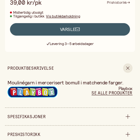
39,00 kr/pk
Prishistorikk
Midlertidig utsolgt
Tilgjengelig i butikk
Vis butikkbeholdning
VARSLE
Fri frakt ved kjøp over 499:-
Levering 3–5 arbeidsdager
30 dagers åpent kjøp
Fri frakt ved kjøp over 499:-
PRODUKTBESKRIVELSE
Moulinégarn i mercerisert bomull i matchende farger.
Playbox
SE ALLE PRODUKTER
SPESIFIKASJONER
Fargenr: 321, 666, 815, 3832,
PRISHISTORIKK
Egenskap
777, 350.