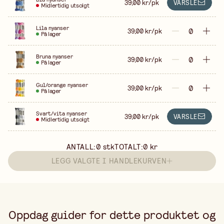
39,00 kr/pk
VARSLE
Midlertidig utsolgt
Lila nyanser
39,00 kr/pk
På lager
Bruna nyanser
39,00 kr/pk
På lager
Gul/orange nyanser
39,00 kr/pk
På lager
Svart/vita nyanser
39,00 kr/pk
VARSLE
Midlertidig utsolgt
ANTALL:
0
stk
TOTALT:
0 kr
LEGG VALGTE I HANDLEKURVEN
Oppdag guider for dette produktet og