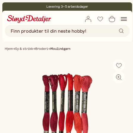
Levering 3–5 arbeidsdager
30 dagers åpent kjøp
Miljøsertifisert
Fri frakt ved kjøp over 499:-
Hjem
Sy & strikk
Broderi
Moulinégarn