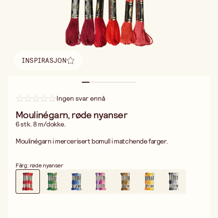
INSPIRASJON
Finn inspirasjon
Ingen svar ennå
Moulinégarn, røde nyanser
6 stk. 8 m/dokke.
Moulinégarn i mercerisert bomull i matchende farger.
Färg: røde nyanser