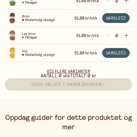
91,00 kr/stk
På lager
Brun
91,00 kr/stk
VARSLE
Midlertidig utsolgt
Lys brun
91,00 kr/stk
På lager
Gul
91,00 kr/stk
VARSLE
Midlertidig utsolgt
VIS FLERE VARIANTER
ANTALL:
0
stk
TOTALT:
0 kr
LEGG VALGTE I HANDLEKURVEN
Oppdag guider for dette produktet og
mer