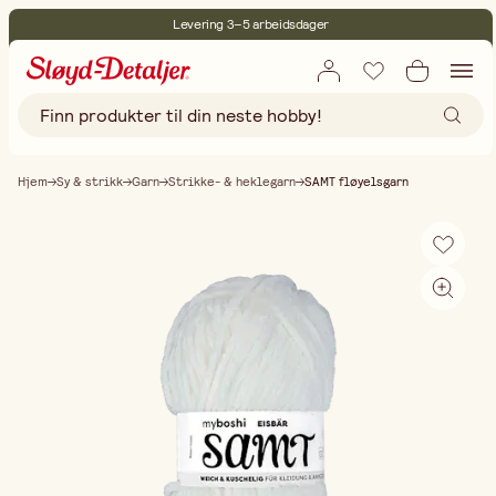
Levering 3–5 arbeidsdager
30 dagers åpent kjøp
Miljøsertifisert
Fri frakt ved kjøp over 499:-
Hjem
Sy & strikk
Garn
Strikke- & heklegarn
SAMT fløyelsgarn