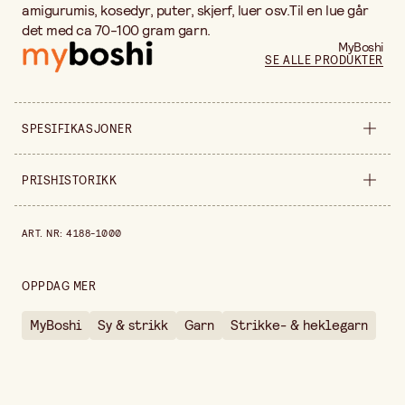
amigurumis, kosedyr, puter, skjerf, luer osv.Til en lue går
det med ca 70-100 gram garn.
MyBoshi
SE ALLE PRODUKTER
SPESIFIKASJONER
Materiale
Polyester
PRISHISTORIKK
Bredde
200 mm
Prishistorikk de siste 30 dagene er 91,00 kr.
ART. NR
:
4188-1000
Høyde
70 mm
Vekt pr stk
100 gr
OPPDAG MER
Selges inn
stykke
MyBoshi
Sy & strikk
Garn
Strikke- & heklegarn