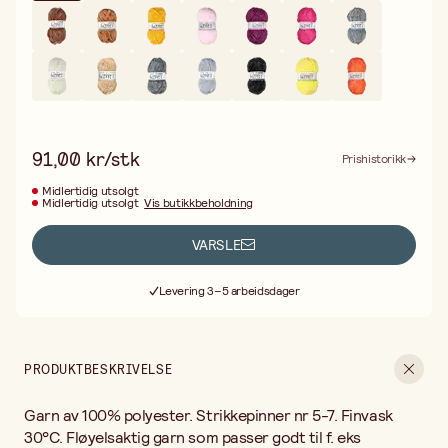
91,00 kr/stk
Prishistorikk
Midlertidig utsolgt
Midlertidig utsolgt
Vis butikkbeholdning
VARSLE
Fri frakt ved kjøp over 499:-
Levering 3–5 arbeidsdager
30 dagers åpent kjøp
Fri frakt ved kjøp over 499:-
PRODUKTBESKRIVELSE
Garn av 100% polyester. Strikkepinner nr 5-7. Finvask
30°C. Fløyelsaktig garn som passer godt til f. eks