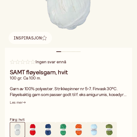
INSPIRASJON
Finn inspirasjon
Ingen svar ennå
SAMT fløyelsgarn, hvit
100 gr. Ca 100 m.
Garn av 100% polyester. Strikkepinner nr 5-7. Finvask 30°C.
Fløyelsaktig garn som passer godt til f. eks amigurumis, kosedyr,
puter, skjerf, luer osv.Til en lue går det med ca 70-100 gram garn.
Les mer
Färg: hvit