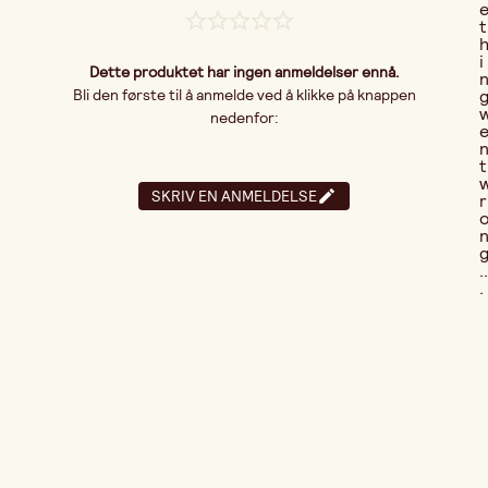
t
i
Dette produktet har ingen anmeldelser ennå.
Bli den første til å anmelde ved å klikke på knappen
nedenfor:
t
SKRIV EN ANMELDELSE
r
..
.