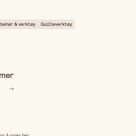
2 mm
2 mm
lbehør & verktøy
Quilteverktøy
 mer
r å vises her.