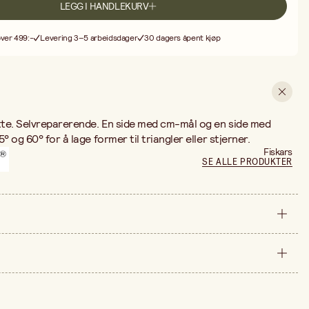
LEGG I HANDLEKURV
over 499:-
Levering 3–5 arbeidsdager
30 dagers åpent kjøp
tte. Selvreparerende. En side med cm-mål og en side med
° og 60° for å lage former til triangler eller stjerner.
Fiskars
SE ALLE PRODUKTER
stykke
600x450 mm
ne er 482,00 kr.
635 mm