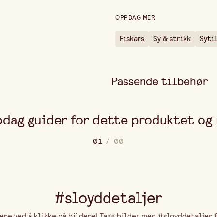
Høyde
OPPDAG MER
Tykkelse
Fiskars
Sy & strikk
Syti
Passende tilbehør
dag guider for dette produktet og
0
1
/
0
0
#sloyddetaljer
ne ved å klikke på bildene! Tagg bilder med #sloyddetaljer fo