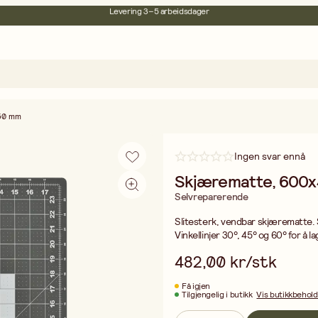
30 dagers åpent kjøp
Miljøsertifisert
Fri frakt ved kjøp over 499:-
50 mm
Ingen svar ennå
Skjærematte, 600
Selvreparerende
Slitesterk, vendbar skjærematte.
Vinkellinjer 30°, 45° og 60° for å la
482,00 kr/stk
Få igjen
Tilgjengelig i butikk
Vis butikkbehol