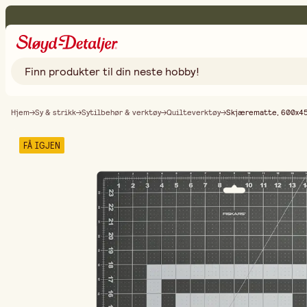
Hjem
Sy & strikk
Sytilbehør & verktøy
Quilteverktøy
Skjærematte, 600x4
FÅ IGJEN