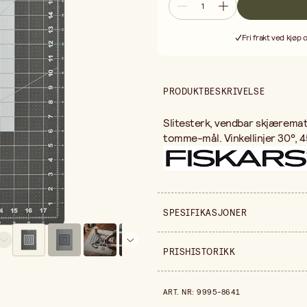
Fri frakt ved kjøp 
PRODUKTBESKRIVELSE
Slitesterk, vendbar skjærema
tomme-mål. Vinkellinjer 30°, 45
SPESIFIKASJONER
Selges inn
PRISHISTORIKK
Produktvariant
Prishistorikk de siste 30 dage
ART. NR
:
9995-8641
Bredde