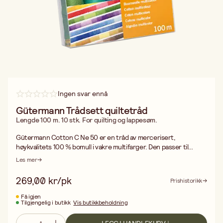
Ingen svar ennå
Gütermann Trådsett quiltetråd
Lengde 100 m. 10 stk. For quilting og lappesøm.
Gütermann Cotton C Ne 50 er en tråd av mercerisert,
høykvalitets 100 % bomull i vakre multifarger. Den passer til
patchwork og quilting, så vel som til dekorative prydsømmer.
Les mer
Pakken inneholder 10 ruller i flotte melerte nyanser som passer til
de fleste stoffer.
269,00 kr/pk
Prishistorikk
Få igjen
Tilgjengelig i butikk
Vis butikkbeholdning