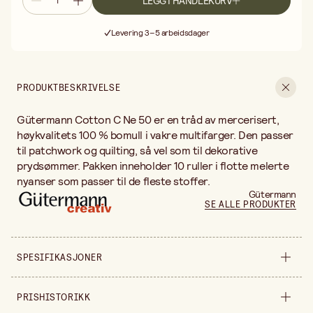
LEGG I HANDLEKURV
Fri frakt ved kjøp over 499:-
Levering 3–5 arbeidsdager
30 dagers åpent kjøp
Fri frakt ved kjøp over 499:-
PRODUKTBESKRIVELSE
Gütermann Cotton C Ne 50 er en tråd av mercerisert,
høykvalitets 100 % bomull i vakre multifarger. Den passer
til patchwork og quilting, så vel som til dekorative
prydsømmer. Pakken inneholder 10 ruller i flotte melerte
nyanser som passer til de fleste stoffer.
Gütermann
SE ALLE PRODUKTER
SPESIFIKASJONER
Selges inn
forpakning
PRISHISTORIKK