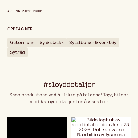
Materiale
Bomull
Prishistorikk de siste 30 dagene er 269,00 kr.
ART. NR
:
5026-0000
Lengde
100 m
Forpakningsmengde
10 stk
OPPDAG MER
Gütermann
Sy & strikk
Sytilbehør & verktøy
Sytråd
#sloyddetaljer
Shop produktene ved å klikke på bildene! Tagg bilder
med #sloyddetaljer for å vises her.