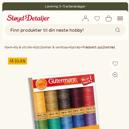
Levering 3–5 arbeidsdager
30 dagers åpent kjøp
Miljøsertifisert
Fri frakt ved kjøp over 499:-
Hjem
Sy & strikk
Sytilbehør & verktøy
Sytråd
Trådsett quiltetråd
FÅ IGJEN