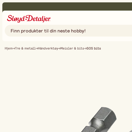
Hjem
Tre & metall
Håndverktøy
Meisler & bits
SOS bits