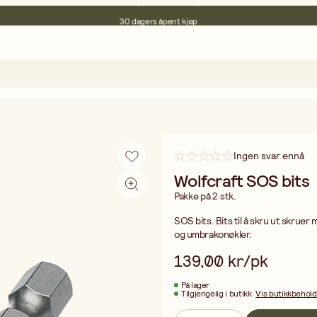
30 dagers åpent kjøp
Miljøsertifisert
Fri frakt ved kjøp over 499:-
Ingen svar ennå
Wolfcraft SOS bits
Pakke på 2 stk.
SOS bits. Bits til å skru ut skruer med defekt spor eller kryss. Passer til PH1, PH2, PZ1, PZ2, T10, T15, T20
og umbrakonøkler.
139,00 kr/pk
På lager
Tilgjengelig i butikk
Vis butikkbehol