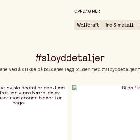
Forpakningsmengde
OPPDAG MER
Wolfcraft
Tre & metall
#sloyddetaljer
ne ved å klikke på bildene! Tagg bilder med #sloyddetaljer fo