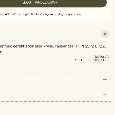
LEGG I HANDLEKURV
over 499:-
Levering 3–5 arbeidsdager
30 dagers åpent kjøp
uer med defekt spor eller kryss. Passer til PH1, PH2, PZ1, PZ2,
r.
Wolfcraft
SE ALLE PRODUKTER
forpakning
50 mm
e er 139,00 kr.
8 mm