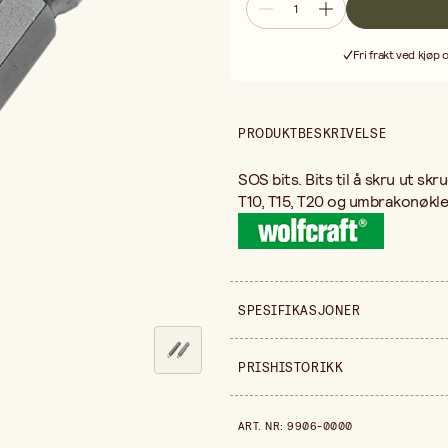
Fri frakt ved kjøp 
PRODUKTBESKRIVELSE
SOS bits. Bits til å skru ut skr
T10, T15, T20 og umbrakonøkle
SPESIFIKASJONER
Selges inn
PRISHISTORIKK
Bredde
Prishistorikk de siste 30 dagen
ART. NR
:
9906-0000
Høyde