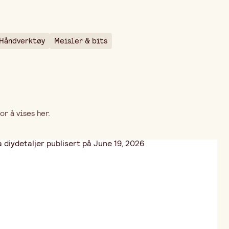
2 stk
Håndverktøy
Meisler & bits
r å vises her.