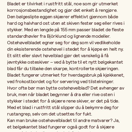
Bladet er tilvirket i rustfritt stål, noe som gir utmerket
korrosjonsbestandighet og gjør det enkelt å rengjøre.
Den bølgeslipte eggen skjærer effektivt gjennom både
hard og halvhard ost uten at skiven fester seg eller rives i
stykker. Med en lengde på 155 mm passer bladet de fleste
standardhøvler fra Björklund og lignende modeller.
Ostehøvelbladet egner seg for deg som vil vedlikeholde
din eksisterende ostehøvel i stedet for å kjøpe en helt ny.
Et slitt eller sløvt høvelblad gjør det vanskelig å få
jevntykke osteskiver – ved å bytte til et nytt bølgekantet
blad får du tilbake den skarpe, kontrollerte skjæringen.
Bladet fungerer utmerket for hverdagsbruk på kjøkkenet,
ved frokostbordet og for servering ved tilstelninger.
Hvor ofte bør man bytte ostehøvelblad? Det avhenger av
bruk, men når bladet begynner å dra eller rive osten i
stykker i stedet for å skjære rene skiver, er det på tide.
Med et blad i rustfritt stål slipper du å bekymre deg for
rustangrep, selv om det utsettes for fukt.
Kan man bruke ostehøvelbladet til andre matvarer? Ja,
et bølgekantet blad fungerer også godt for å skjære