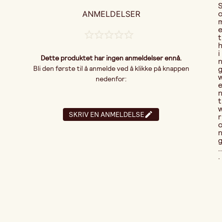
ANMELDELSER
t
i
Dette produktet har ingen anmeldelser ennå.
Bli den første til å anmelde ved å klikke på knappen
nedenfor:
t
SKRIV EN ANMELDELSE
r
..
.