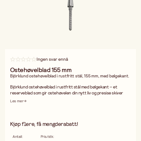
Ingen svar ennå
Ostehøvelblad 155 mm
Björklund ostehøvelblad i rustfritt stål, 155 mm, med bølgekant.
Björklund ostehøvelblad i rustfritt stål med bølgekant – et
reserveblad som gir ostehøvelen din nytt liv og presise skiver
hver gang.
Les mer
Bladet er tilvirket i rustfritt stål, noe som gir utmerket
korrosjonsbestandighet og gjør det enkelt å rengjøre. Den
bølgeslipte eggen skjærer effektivt gjennom både hard og
halvhard ost uten at skiven fester seg eller rives i stykker. Med
Kjøp flere, få mengderabatt!
en lengde på 155 mm passer bladet de fleste standardhøvler fra
Björklund og lignende modeller.
Antall
:
Pris/stk
:
Ostehøvelbladet egner seg for deg som vil vedlikeholde din