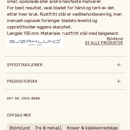
smør, sjokolade eller andre halvfaste matvarer.
For best resultat, vask bladet for hånd og tørk av det
etter hver bruk. Rustfritt stål er vedlikeholdsvennlig, men
manuell oppvask forlenger bladets levetid og
opprettholder eggens skarphet.
Lengde: 155 mm. Materiale: rustfritt stål med bølgekant.
Björklund
SE ALLE PRODUKTER
SPESIFIKASJONER
Selges inn
stykke
PRISHISTORIKK
Lengde
155 mm
Prishistorikk de siste 30 dagene er 146,00 kr.
ART. NR
:
3595-0000
OPPDAG MER
Björklund
Tre & metall
Kniver & kjøkkenredskap