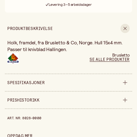
Levering 3–5 arbeidsdager
30 dagers åpent kjøp
Fri frakt ved kjøp over 499:-
PRODUKTBESKRIVELSE
Holk, framdel, fra Brusletto & Co, Norge. Hull 15x4 mm.
Passer til knivblad Hallingen.
Brusletto
SE ALLE PRODUKTER
SPESIFIKASJONER
Selges inn
stykke
PRISHISTORIKK
Bredde
60 mm
Prishistorikk de siste 30 dagene er 110,00 kr.
ART. NR
:
8028-0000
Høyde
25 mm
OPPDAG MER