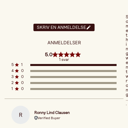
SKRIV EN ANMELDELSE
t
ANMELDELSER
i
5.0
1 svar
5
1
4
0
t
3
0
r
2
0
1
0
..
.
Ronny Lind Clausen
R
Verified Buyer