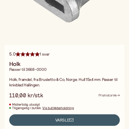
5.0
1 svar
Holk
Passer til 3668-0000
Holk, framdel, fra Brusletto & Co, Norge. Hull 15x4 mm. Passer til
knivblad Hallingen.
110,00 kr/stk
Prishistorikk
Midlertidig utsolgt
Tilgjengelig i butikk
Vis butikkbeholdning
VARSLE
Fri frakt ved kjøp over 499:-