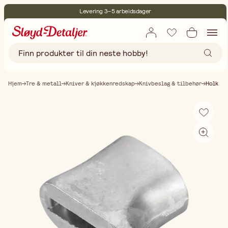
Levering 3–5 arbeidsdager
30 dagers åpent kjøp
Miljøsertifisert
Fri frakt ved kjøp over 499:-
Hjem
Tre & metall
Kniver & kjøkkenredskap
Knivbeslag & tilbehør
Holk